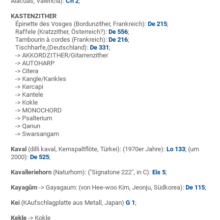
Alacuas, Valencia):
Ch 2
;
KASTENZITHER
Épinette des Vosges
(Bordunzither, Frankreich):
De 215
;
Raffele (Kratzzither, Österreich?):
De 556
;
Tambourin à cordes (Frankreich):
De 216
;
Tischharfe,(Deutschland):
De 331
;
-> AKKORDZITHER/Gitarrenzither
-> AUTOHARP
-> Citera
-> Kangle/Kankles
-> Kercapi
-> Kantele
-> Kokle
-> MONOCHORD
-> Psalterium
-> Qanun
-> Swarsangam
Kaval
(dilli kaval, Kernspaltflöte, Türkei): (1970er Jahre):
Lo 133
; (um
2000):
De 525
;
Kavalleriehorn
(Naturhorn): ("Signatone 222", in C):
Eis 5
;
Kayagŭm
-> Gayagaum: (von Hee-woo Kim, Jeonju, Südkorea):
De 115
;
Kei
(KAufschlagplatte aus Metall, Japan)
G 1
;
Kekle
-> Kokle