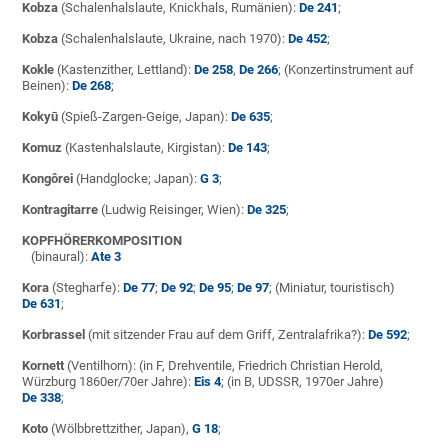
Kobza
(Schalenhalslaute, Knickhals, Rumänien):
De 241
;
Kobza
(Schalenhalslaute, Ukraine, nach 1970):
De 452
;
Kokle
(Kastenzither, Lettland):
De 258
,
De 266
; (Konzertinstrument auf
Beinen):
De 268
;
Kokyū
(Spieß-Zargen-Geige, Japan):
De 635
;
Komuz
(Kastenhalslaute, Kirgistan):
De 143
;
Kongôrei
(Handglocke; Japan):
G 3
;
Kontragitarre
(Ludwig Reisinger, Wien):
De 325
;
KOPFHÖRERKOMPOSITION
(binaural):
Ate 3
Kora
(Stegharfe):
De 77
;
De 92
;
De 95
;
De 97
; (Miniatur, touristisch)
De 631
;
Korbrassel
(mit sitzender Frau auf dem Griff, Zentralafrika?):
De 592
;
Kornett
(Ventilhorn): (in F, Drehventile, Friedrich Christian Herold,
Würzburg 1860er/70er Jahre):
Eis 4
; (in B, UDSSR, 1970er Jahre)
De 338
;
Koto
(Wölbbrettzither, Japan),
G 18
;