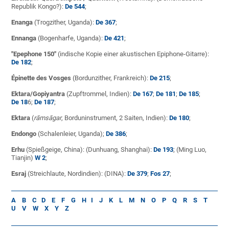
Republik Kongo?):
De 544
;
Enanga
(Trogzither, Uganda):
De 367
;
Ennanga
(Bogenharfe, Uganda):
De 421
;
"Epephone 150"
(indische Kopie einer akustischen Epiphone-Gitarre):
De 182
;
Épinette des Vosges
(Bordunzither, Frankreich):
De 215
;
Ektara/Gopiyantra
(Zupftrommel, Indien):
De 167
;
De 181
;
De 185
;
De 18
6;
De 187
;
Ektara
(
rāmsāgar
, Borduninstrument, 2 Saiten, Indien):
De 180
;
Endongo
(Schalenleier, Uganda);
De 386
;
Erhu
(Spießgeige, China): (Dunhuang, Shanghai):
De 193
; (Ming Luo,
Tianjin)
W 2
;
Esraj
(Streichlaute, Nordindien): (DINA):
De 379
;
Fos 27
;
A
B
C
D
E
F
G
H
I
J
K
L
M
N
O
P
Q
R
S
T
U
V
W
X
Y
Z