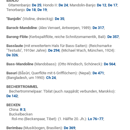
BANJO
Gitarrenbanjo:
De 25
; Hondo II:
De 24
; Mandolin-Banjo:
De 12
,
De 17
;
Tenorbanjo:
De 18
;
De 19
;
"Banjolin
" (Violine, dreieckig):
De 35
;
Barock-Mandoline
: (Alex Vervaet, Antwerpen, 1989):
De 317
;
Barong-Flöte
(Kerbspaltflöte, reiche Schnitzornamentik, Bali):
De 357
;
Basslaute
(mit erweitertem Hals für Bass-Saiten): (Reichsmarke
"Testudo", 1910er Jahre):
De 294
; (Michael Wach, München, 1924):
De 326
;
Bass-Mandoline
(Mandobass): (Otto Windisch, Schöneck):
De 564
;
Basuri
(Bẵsūri, Querflöte mit 6 Grifflöchern): (Nepal):
De 471
;
(Bangladesh, um 1990):
Ch 24
;
BECHERTROMMEL
Bechertrommelpaar: Tbilat (auch
naqqārāt
; verbunden, Marokko):
De 142
;
BECKEN
China:
R 3
;
Buckelbecken
Rol-mo (Beckenpaar, Tibet): (1. Hälfte 20. Jh.):
Lo 76–77
;
Berimbau
(Musikbogen, Brasilien):
De 369
;