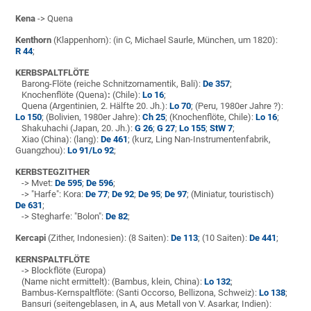
Kena
-> Quena
Kenthorn
(Klappenhorn): (in C, Michael Saurle, München, um 1820):
R 44
;
KERBSPALTFLÖTE
Barong-Flöte (reiche Schnitzornamentik, Bali):
De 357
;
Knochenflöte (Quena)
:
(Chile):
Lo 16
;
Quena (Argentinien, 2. Hälfte 20. Jh.):
Lo 70
; (Peru, 1980er Jahre ?):
Lo 150
; (Bolivien, 1980er Jahre):
Ch 25
; (Knochenflöte, Chile):
Lo 16
;
Shakuhachi (Japan, 20. Jh.):
G 26
;
G 27
;
Lo 155
;
StW 7
;
Xiao (China): (lang):
De 461
; (kurz, Ling Nan-Instrumentenfabrik,
Guangzhou):
Lo 91/Lo 92
;
KERBSTEGZITHER
-> Mvet:
De 595
;
De 596
;
-> "Harfe": Kora:
De 77
;
De 92
;
De 95
;
De 97
; (Miniatur, touristisch)
De 631
;
-> Stegharfe: "Bolon":
De 82
;
Kercapi
(Zither, Indonesien): (8 Saiten):
De 113
; (10 Saiten):
De 441
;
KERNSPALTFLÖTE
-> Blockflöte (Europa)
(Name nicht ermittelt): (Bambus, klein, China):
Lo 132
;
Bambus-Kernspaltflöte: (Santi Occorso, Bellizona, Schweiz):
Lo 138
;
Bansuri (seitengeblasen, in A, aus Metall von V. Asarkar, Indien):