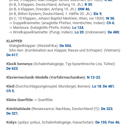
(in B
,
5 Klappen, Deutschland, Anfang 19. Jh.):
R 39
;
(in B, 6 Klappen, Dresden, Anfang 19. Jh.):
StW 46
;
(in B, Böhm-System
,
Deutschland, 1. Hälfte 20. Jh.):
Eis 9
;
(in C, 10 Klappen, Johann Baptist Merklein, Wien, vor 1830):
W 36
;
-> Doppelklarinette: (anaglotte Pfeifen, Horntrichter, Indien):
Ch 6
;
-> Mantoura: (kataglotte Pfeife, Kreta):
Lo 124
;
-> Windkapselklarinette: (Pungi, Indien):
Lo 20
; (Indonesien):
De 480
;
KLAPPER
Stabgleitklapper: (Westafrika):
De 504
;
Sihn tien: (Kombination aus Klapper, Rasse und Schraper): (Vietnam):
De 617
;
Klasik kemençe
(Schalenhalsgeige, Typ byzantinische Lira, Türkei):
De 623
;
Klaviermechanik-Modelle (Vorführmechaniken)
:
N 12-23
;
Kledi
(Durchschlagzungenspiel, Mundorgel, Borneo):
Lo 18
;
De 481
;
Ch 5
;
Kleine Querflöte
-> Querflöte
Knickhalslaute
(Renaissance; Nachbau, Deutschland (?)):
De 323
;
De 321
;
Kobys
(
qobyz
,
қобыз
, Schalenhalsgeige, Kasachstan):
De 155
;
Fos 46
;