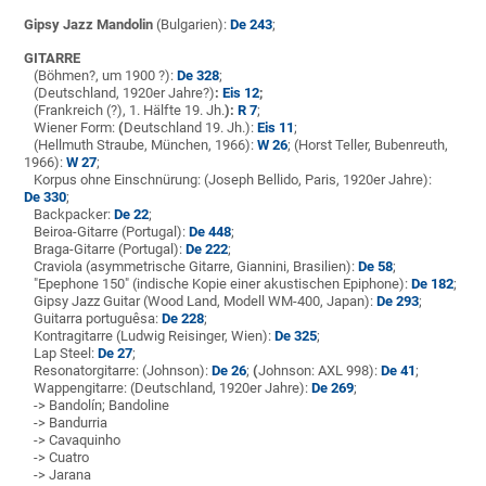
Gipsy Jazz Mandolin
(Bulgarien):
De 243
;
GITARRE
(Böhmen?, um 1900 ?):
De 328
;
(Deutschland, 1920er Jahre?)
:
Eis 12
;
(Frankreich (?), 1. Hälfte 19. Jh.
):
R 7
;
Wiener Form:
(
Deutschland 19. Jh.):
Eis 11
;
(Hellmuth Straube, München, 1966):
W 26
; (Horst Teller, Bubenreuth,
1966):
W 27
;
Korpus ohne Einschnürung: (Joseph Bellido, Paris, 1920er Jahre):
De 330
;
Backpacker:
De 22
;
Beiroa-Gitarre (Portugal):
De 448
;
Braga-Gitarre (Portugal):
De 222
;
Craviola (asymmetrische Gitarre, Giannini, Brasilien):
De 58
;
"Epephone 150" (indische Kopie einer akustischen Epiphone):
De 182
;
Gipsy Jazz Guitar (Wood Land, Modell WM-400, Japan):
De 293
;
Guitarra portuguêsa:
De 228
;
Kontragitarre (Ludwig Reisinger, Wien):
De 325
;
Lap Steel:
De 27
;
Resonatorgitarre: (Johnson):
De 26
;
(
Johnson: AXL 998):
De 41
;
Wappengitarre: (Deutschland, 1920er Jahre):
De 269
;
-> Bandolín; Bandoline
-> Bandurria
-> Cavaquinho
-> Cuatro
-> Jarana