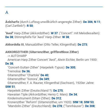
A
Äolsharfe
(durch Luftzug unwillkürlich angeregte Zither):
De 306
;
N 11
;
(Carl Zartlieb?):
R 50
;
"Aeol"
Harp-Zither (Akkordzither):
W 37
: ("Concert": mit Melodiesaiten):
De 38
; Stimmpfeife für "Aeol" Harp-Zither:
W 38
;
Akkordolia III
, Manualzither (Otto Teller, Klingenthal):
De 273
;
AKKORDZITHER (Gitarrenzither, griffbrettlose Zither)
-> AUTOHARP
American Harp Zither Concert "Aeol", Alwin Eichler, Berlin um 1900:
De 38
;
"Concert-Guitarr-Zither" (Harpeleik-Typus):
De 305
;
Tremoloa:
De 36
;
Gitarrenzither "Chartola"
De 40
;
Gitarrenzither "Sonora",
De 349
;
Gitarrenzither, F. A. Rauner, Klingenthal (Sachsen), 1920er Jahre:
StW 51
;
Harpeleik-Zither (Deutschland ?):
De 275
;
Hawaiian Tiple (Akkordzither, Henry C. Marx):
De 34
;
Kinderinstrument (Gitarr-Zither):
De 312
;
Kronenzither "Reform" (Gitarrenzither, um 1920):
StW 18
;
StW 53
;
"Mandolin-Zither" (Deutschland):
De 278
; ("Tannhäuser"):
De 308
;