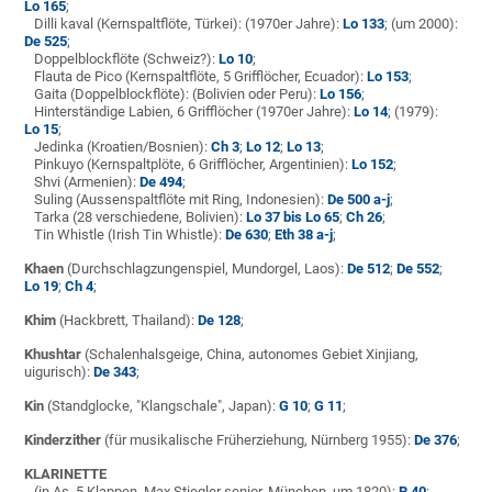
Lo 165
;
Dilli kaval (Kernspaltflöte, Türkei): (1970er Jahre):
Lo 133
; (um 2000):
De 525
;
Doppelblockflöte (Schweiz?):
Lo 10
;
Flauta de Pico (Kernspaltflöte, 5 Grifflöcher, Ecuador):
Lo 153
;
Gaita (Doppelblockflöte): (Bolivien oder Peru):
Lo 156
;
Hinterständige Labien, 6 Grifflöcher (1970er Jahre):
Lo 14
; (1979):
Lo 15
;
Jedinka (Kroatien/Bosnien):
Ch 3
;
Lo 12
;
Lo 13
;
Pinkuyo (Kernspaltplöte, 6 Grifflöcher, Argentinien):
Lo 152
;
Shvi (Armenien):
De 494
;
Suling (Aussenspaltflöte mit Ring, Indonesien):
De 500 a-j
;
Tarka (28 verschiedene, Bolivien):
Lo 37 bis Lo 65
;
Ch 26
;
Tin Whistle (Irish Tin Whistle):
De 630
;
Eth 38 a-j
;
Khaen
(Durchschlagzungenspiel, Mundorgel, Laos):
De 512
;
De 552
;
Lo 19
;
Ch 4
;
Khim
(Hackbrett, Thailand):
De 128
;
Khushtar
(Schalenhalsgeige, China,
autonomes Gebiet Xinjiang,
uigurisch):
De 343
;
Kin
(Standglocke, "Klangschale", Japan):
G 10
;
G 11
;
Kinderzither
(für musikalische Früherziehung, Nürnberg 1955):
De 376
;
KLARINETTE
(in As, 5 Klappen, Max Stiegler senior, München, um 1820):
R 40
;