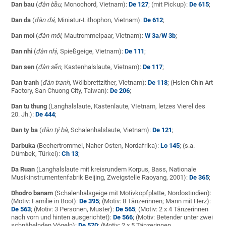
Dan bau
(
đàn bầu,
Monochord, Vietnam):
De 127
; (mit Pickup):
De 615
;
Dan da
(
đàn đá
, Miniatur-Lithophon, Vietnam):
De 612
;
Dan moi
(
đàn môi
, Mautrommelpaar, Vietnam):
W 3a
/
W 3b
;
Dan nhi
(
đàn nhị
, Spießgeige, Vietnam):
De 111
;
Dan sen
(
đàn sến,
Kastenhalslaute, Vietnam):
De 117
;
Dan tranh
(
đàn tranh
, Wölbbrettzither, Vietnam):
De 118
; (Hsien Chin Art
Factory, San Chuong City, Taiwan):
De 206
;
Dan tu thung
(Langhalslaute, Kastenlaute, VIetnam, letzes Vierel des
20. Jh.):
De 444
;
Dan ty ba
(
đàn tý bà
, Schalenhalslaute, Vietnam):
De 121
;
Darbuka
(Bechertrommel, Naher Osten, Nordafrika):
Lo 145
; (s.a.
Dümbek, Türkei):
Ch 13
;
Da Ruan
(Langhalslaute mit kreisrundem Korpus, Bass, Nationale
Musikinstrumentenfabrik Beijing, Zweigstelle Raoyang, 2001):
De 365
;
Dhodro banam
(Schalenhalsgeige mit Motivkopfplatte, Nordostindien):
(Motiv: Familie in Boot):
De 395
; (Motiv: 8 Tänzerinnen; Mann mit Herz):
De 563
; (Motiv: 3 Personen, Muster):
De 565
; (Motiv: 2 x 4 Tänzerinnen
nach vorn und hinten ausgerichtet):
De 566
; (Motiv: Betender unter zwei
schnäbelnden Vögeln):
De 570
; (Motiv: 2 x 5 Tänzerinnen,