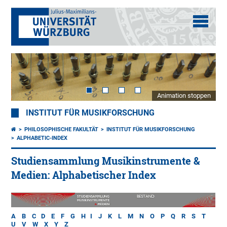
Animation stoppen
INSTITUT FÜR MUSIKFORSCHUNG
PHILOSOPHISCHE FAKULTÄT
INSTITUT FÜR MUSIKFORSCHUNG
ALPHABETIC-INDEX
Studiensammlung Musikinstrumente &
Medien: Alphabetischer Index
A
B
C
D
E
F
G
H
I
J
K
L
M
N
O
P
Q
R
S
T
U
V
W
X
Y
Z