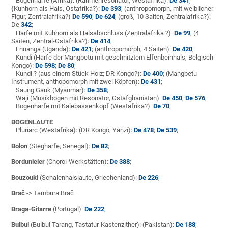
Bogenharfe (Afrika): (Rahmenresonator, Westafrika):
De 341
;
(
Kuhhorn als Hals,
Ostafrika?):
De 393
; (anthropomorph, mit weiblicher
Figur, Zentralafrika?)
De 590
;
De 624
; (groß, 10 Saiten, Zentralafrika?):
De
342
;
Harfe mit Kuhhorn als Halsabschluss (Zentralafrika ?):
De 99
; (4
Saiten, Zentral-Ostafrika?):
De 414
;
Ennanga (Uganda):
De 421
; (anthropomorph, 4 Saiten):
De 420
;
Kundi
(Harfe der Mangbetu mit geschnitztem Elfenbeinhals, Belgisch-
Kongo):
De 598
;
De 80
;
Kundi ? (aus einem Stück Holz; DR Kongo?):
De 400
; (Mangbetu-
Instrument, anthopomorph mit zwei Köpfen):
De 431
;
Saung Gauk (Myanmar):
De 358
;
Waji (Musikbogen mit Resonator, Ostafghanistan):
De 450
;
De 576
;
Bogenharfe mit Kalebassenkopf (Westafrika?):
De 70
;
BOGENLAUTE
Pluriarc
(Westafrika): (DR Kongo, Yanzi):
De 478
;
De 539
;
Bolon
(Stegharfe, Senegal):
De 82
;
Bordunleier
(Choroi-Werkstätten):
De 388
;
Bouzouki
(Schalenhalslaute, Griechenland):
De 226
;
Brač
-> Tambura Brač
Braga-Gitarre
(Portugal):
De 222
;
Bulbul
(Bulbul Tarang, Tastatur-Kastenzither): (Pakistan):
De 188
;