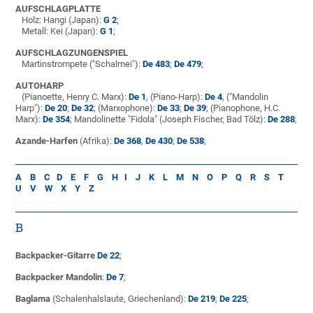
AUFSCHLAGPLATTE
Holz: Hangi (Japan):
G 2
;
Metall: Kei (Japan):
G 1
;
AUFSCHLAGZUNGENSPIEL
Martinstrompete ("Schalmei"):
De 483
;
De 479
;
AUTOHARP
(Pianoette, Henry C. Marx):
De 1
, (Piano-Harp):
De 4
, ("Mandolin
Harp"):
De 20
;
De 32
; (Marxophone):
De 33
;
De 39
; (Pianophone, H.C.
Marx):
De 354
; Mandolinette "Fidola" (Joseph Fischer, Bad Tölz):
De 288
;
Azande-Harfen
(Afrika):
De 368
,
De 430
;
De 538
;
A
B
C
D
E
F
G
H
I
J
K
L
M
N
O
P
Q
R
S
T
U
V
W
X
Y
Z
B
Backpacker-Gitarre
De 22
;
Backpacker Mandolin
:
De 7
;
Baglama
(Schalenhalslaute, Griechenland):
De 219
;
De 225
;