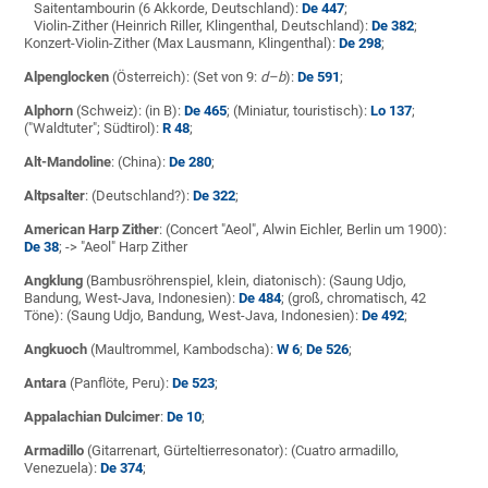
Saitentambourin (6 Akkorde, Deutschland):
De 447
;
Violin-Zither (Heinrich Riller, Klingenthal, Deutschland):
De 382
;
Konzert-Violin-Zither (Max Lausmann, Klingenthal):
De 298
;
Alpenglocken
(Österreich): (Set von 9:
d–b
):
De 591
;
Alphorn
(Schweiz): (in B):
De 465
; (Miniatur, touristisch):
Lo 137
;
("Waldtuter"; Südtirol):
R 48
;
Alt-Mandoline
: (China):
De 280
;
Altpsalter
: (Deutschland?):
De 322
;
American Harp Zither
: (Concert "Aeol", Alwin Eichler, Berlin um 1900):
De 38
; -> "Aeol" Harp Zither
Angklung
(Bambusröhrenspiel, klein, diatonisch): (Saung Udjo,
Bandung, West-Java, Indonesien):
De 484
; (groß, chromatisch, 42
Töne): (Saung Udjo, Bandung, West-Java, Indonesien):
De 492
;
Angkuoch
(Maultrommel, Kambodscha):
W 6
;
De 526
;
Antara
(Panflöte, Peru):
De 523
;
Appalachian Dulcimer
:
De 10
;
Armadillo
(Gitarrenart, Gürteltierresonator): (Cuatro armadillo,
Venezuela):
De 374
;