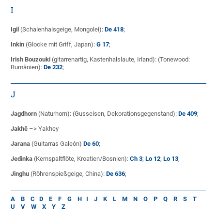
I
Igil
(Schalenhalsgeige, Mongolei):
De 418
;
Inkin
(Glocke mit Griff, Japan):
G 17
;
Irish Bouzouki
(gitarrenartig, Kastenhalslaute, Irland): (Tonewood:
Rumänien):
De 232
;
J
Jagdhorn
(Naturhorn): (Gusseisen, Dekorationsgegenstand):
De 409
;
Jakhē
–> Yakhey
Jarana
(Guitarras Galeón)
De 60
;
Jedinka
(Kernspaltflöte, Kroatien/Bosnien):
Ch 3
;
Lo 12
;
Lo 13
;
Jinghu
(Röhrenspießgeige, China):
De 636
;
A
B
C
D
E
F
G
H
I
J
K
L
M
N
O
P
Q
R
S
T
U
V
W
X
Y
Z