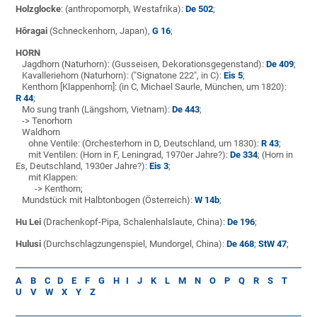
Holzglocke
: (anthropomorph, Westafrika):
De 502
;
Hôragai
(Schneckenhorn, Japan),
G 16
;
HORN
Jagdhorn (Naturhorn): (Gusseisen, Dekorationsgegenstand):
De 409
;
Kavalleriehorn (Naturhorn): ("Signatone 222", in C):
Eis 5
;
Kenthorn [Klappenhorn]: (in C, Michael Saurle, München, um 1820):
R 44
;
Mo sung tranh (Längshorn, Vietnam):
De 443
;
-> Tenorhorn
Waldhorn
ohne Ventile: (Orchesterhorn in D, Deutschland, um 1830):
R 43
;
mit Ventilen: (Horn in F, Leningrad, 1970er Jahre?):
De 334
; (Horn in
Es, Deutschland, 1930er Jahre?):
Eis 3
;
mit Klappen:
-> Kenthorn;
Mundstück mit Halbtonbogen (Österreich):
W 14b
;
Hu Lei
(Drachenkopf-Pipa, Schalenhalslaute, China):
De 196
;
Hulusi
(Durchschlagzungenspiel, Mundorgel, China):
De 468
;
StW 47
;
A
B
C
D
E
F
G
H
I
J
K
L
M
N
O
P
Q
R
S
T
U
V
W
X
Y
Z