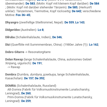
übereinander):
De 583
; (Motiv: Kopf mit kleinem Kopf darüber):
De 584
; (Motiv: Kopf mit darüber stehender Tänzerin):
De 585
; (Herkunft
unklar): Tänzerinnen, Tiermotive, Kopf rückseitig:
De 642
; verschiedene
Motive:
Fos 36–45
;
Dhyangro
(zweifellige Stieltrommel, Nepal):
De 559
;
Lo 143
;
Didgeridoo
(Australien):
Lo 8
;
Dilruba
(Schalenhalslaute, Indien),
De 346
;
Dizi
(Querflöte mit Summmembran, China): (1980er Jahre (?)):
Lo 162
;
Dobro-Gitarre
-> Resonatorgitarre
Dolan Rawap
(lange Schalenhalslaute, China,
autonomes Gebiet
Xinjiang,
uigurisch):
De 191
;
-> Rawap
Dombra
(Dumbra,
dumbyra,
домбыра
, lange Schalenhalslaute,
Kasachstan):
De 157
;
De 392
;
DOMRA
(Schalenhalslaute, Russland)
Alt-Domra (Fabrik für Volksmusikinstrumente Lunatscharsky,
Leningrad),
De 260
;
Prim-Domra (Fabrik für Volksmusikinstrumente Lunatscharsky,
Leningrad):
De 259
;