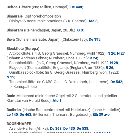
Beiroa-Gitarre
(eng tailliert, Portugal):
De 448
;
Binaurale
Kopfhörerkomposition
Disloyal & treasurable practices (G.K. Sharma):
Ate 3
;
Binsarara
(Reihenklapper, Japan, 20. Jh.):
G 9
;
Biwa
(Schalenhalslaute, Japan): (Chikuzen-Typ):
De 195
;
Blockflöte (Europa)
Altblockflöte:
(
in G, Georg Graessel, Nürnberg, wohl 1922):
N 26
;
N 27
;
(Johann Andreas Löhner, Nürnberg, Ende 18. Jh.):
R 24
;
Bassblockflöte
:
(in G, Georg Graessel, Nürnberg, wohl 1922:
N 28
;
Flageolett (Kernspaltflöte, England): (England?, um 1830):
R 26
;
Quintbassblockflöte: (in G, Georg Graessel, Nürnberg, wohl 1922):
N 29
;
Tenorblockflöte: (in C ABS-Guss; C. Dolmetsch, Haslemere):
De 542
;
-> Kernspaltflöte
Bode
-Melochord (elektrische Orgel mit 2 Generatoren und geteilter
Klaviatur von Harald Bode):
Ate 1
;
Bodhrán
: (irische Rahmentrommel mit Haltekreuz): (ohne Hersteller):
Lo 140
;
De 463
; (Millenium, Thomann, Burgebrach):
Eth 39 a-e
;
BOGENHARFE
Azande-Harfen (Afrika):
De 368
,
De 430
;
De 538
;