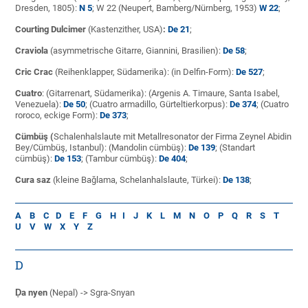
Dresden, 1805):
N 5
; W 22 (Neupert, Bamberg/Nürnberg, 1953)
W 22
;
Courting Dulcimer
(Kastenzither, USA)
:
De 21
;
Craviola
(asymmetrische Gitarre, Giannini, Brasilien):
De 58
;
Cric Crac
(Reihenklapper, Südamerika): (in Delfin-Form):
De 527
;
Cuatro
: (Gitarrenart, Südamerika): (Argenis A. Timaure, Santa Isabel,
Venezuela):
De 50
; (Cuatro armadillo, Gürteltierkorpus):
De 374
; (Cuatro
roroco, eckige Form):
De 373
;
Cümbüş (
Schalenhalslaute mit Metallresonator der Firma
Zeynel Abidin
Bey/Cümbüş, Istanbul): (Mandolin cümbüş):
De 139
; (Standart
cümbüş):
De 153
; (Tambur cümbüş):
De 404
;
Cura saz
(kleine Bağlama, Schelanhalslaute, Türkei):
De 138
;
A
B
C
D
E
F
G
H
I
J
K
L
M
N
O
P
Q
R
S
T
U
V
W
X
Y
Z
D
Ḍa nyen
(Nepal) -> Sgra-Snyan