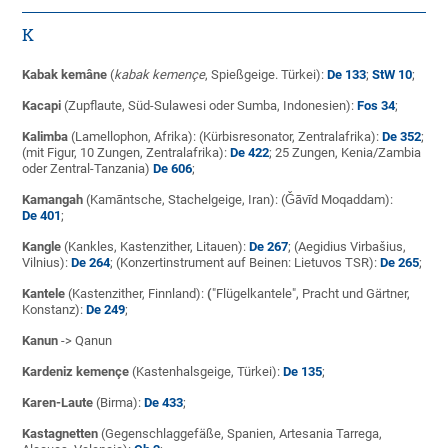
K
Kabak kemâne
(
kabak kemençe
, Spießgeige. Türkei):
De 133
;
StW 10
;
Kacapi
(Zupflaute, Süd-Sulawesi oder Sumba, Indonesien):
Fos 34
;
Kalimba
(Lamellophon, Afrika): (Kürbisresonator, Zentralafrika):
De 352
;
(mit Figur, 10 Zungen, Zentralafrika):
De 422
; 25 Zungen, Kenia/Zambia
oder Zentral-Tanzania)
De 606
;
Kamangah
(Kamāntsche, Stachelgeige, Iran): (Ǧāvīd Moqaddam):
De 401
;
Kangle
(Kankles, Kastenzither, Litauen):
De 267
; (Aegidius Virbašius,
Vilnius):
De 264
; (Konzertinstrument auf Beinen: Lietuvos TSR):
De 265
;
Kantele
(Kastenzither, Finnland):
(
"Flügelkantele", Pracht und Gärtner,
Konstanz):
De 249
;
Kanun
-> Qanun
Kardeniz kemençe
(Kastenhalsgeige, Türkei):
De 135
;
Karen-Laute
(Birma):
De 433
;
Kastagnetten
(Gegenschlaggefäße, Spanien, Artesania Tarrega,