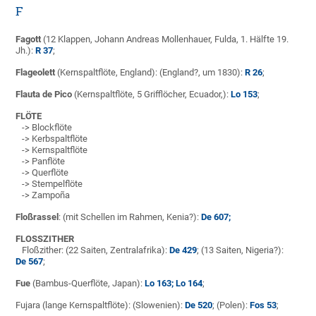
F
Fagott
(12 Klappen, Johann Andreas Mollenhauer, Fulda, 1. Hälfte 19.
Jh.):
R 37
;
Flageolett
(Kernspaltflöte, England): (England?, um 1830):
R 26
;
Flauta de Pico
(Kernspaltflöte, 5 Grifflöcher, Ecuador,):
Lo 153
;
FLÖTE
-> Blockflöte
-> Kerbspaltflöte
-> Kernspaltflöte
-> Panflöte
-> Querflöte
-> Stempelflöte
-> Zampoña
Floßrassel
: (mit Schellen im Rahmen, Kenia?):
De 607;
FLOSSZITHER
Floßzither: (22 Saiten, Zentralafrika):
De 429
; (13 Saiten, Nigeria?):
De 567
;
Fue
(Bambus-Querflöte, Japan):
Lo 163
;
Lo 164
;
Fujara (lange Kernspaltflöte): (Slowenien):
De 520
; (Polen):
Fos 53
;