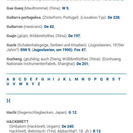
Gue Gueq
(Maultrommel, China):
W 5
;
Guitarra portuguêsa
, (Zisterform, Portugal): (Lissabon-Typ):
De 228
;
Guitarron
(mexicano):
De 42
;
Guqin
(
gǔqín
, Wöbbrettzither, China):
De 197
;
Gusle
(Schalenhalsgeige, Serbien und Kroatien): (Jugoslawien, 1970er
Jahre?)
StW 9
; (
Jugoslawien, um 1900): Fos 47
;
Guzheng
, (
gǔzhēng
, auch Zheng, Wölbbrettzither, China): (Dunhuang,
Nationale Instrumentenfabrik, Shanghai):
De 201
;
A
B
C
D
E
F
G
H
I
J
K
L
M
N
O
P
Q
R
S
T
U
V
W
X
Y
Z
H
Hachi
(Gegenschlagbecken, Japan):
G 12
;
HACKBRETT
Cimbalom (Hackbrett, Ungarn):
De 240
;
Hackbrett, diatonisch: (Tirol, Alpbachtal?, 18. Jh.):
R 13
;