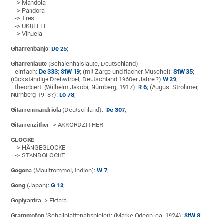
-> Mandola
-> Pandora
-> Tres
-> UKULELE
-> Vihuela
Gitarrenbanjo
:
De 25
;
Gitarrenlaute
(Schalenhalslaute, Deutschland):
einfach:
De 333
;
StW 19
; (mit Zarge und flacher Muschel):
StW 35
;
(rückständige Drehwirbel, Deutschland 1960er Jahre ?)
W 29
;
theorbiert: (Wilhelm Jakobi, Nürnberg, 1917):
R 6
; (August Strohmer,
Nürnberg 1918?):
Lo 78
;
Gitarrenmandriola
(Deutschland):
De 307
;
Gitarrenzither
-> AKKORDZITHER
GLOCKE
-> HÄNGEGLOCKE
-> STANDGLOCKE
Gogona
(Maultrommel, Indien):
W 7
;
Gong
(Japan):
G 13
;
Gopiyantra
-> Ektara
Grammofon
(Schallplattenabspieler): (Marke Odeon, ca. 1924):
StW 8
;