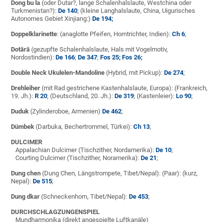
Dong bu la
(oder Dutar?, lange Schalenhalslaute, Westchina oder
Turkmenistan?):
De 140
; (kleine Langhalslaute, China, Uigurisches
Autonomes Gebiet Xinjiang:)
De 194;
Doppelklarinette
: (anaglotte Pfeifen, Horntrichter, Indien):
Ch 6
;
Dotārā
(gezupfte Schalenhalslaute, Hals mit Vogelmotiv,
Nordostindien):
De 166
;
De 347
;
Fos 25;
Fos 26;
Double Neck Ukulelen-Mandoline
(Hybrid, mit Pickup):
De 274
;
Drehleiher
(mit Rad gestrichene Kastenhalslaute, Europa): (Frankreich,
19. Jh.):
R 20
; (Deutschland, 20. Jh.):
De 319
; (Kastenleier):
Lo 90
;
Duduk
(Zylinderoboe, Armenien)
De 462
;
Dümbek
(Darbuka, Bechertrommel, Türkei):
Ch 13
;
DULCIMER
Appalachian Dulcimer (Tischzither, Nordamerika):
De 10
;
Courting Dulcimer (Tischzither, Noramerika):
De 21
;
Dung chen
(Dung Chen, Längstrompete, Tibet/Nepal): (Paar): (kurz,
Nepal):
De 515
;
Dung dkar
(Schneckenhorn, Tibet/Nepal):
De 453
;
DURCHSCHLAGZUNGENSPIEL
Mundharmonika (direkt angespielte Luftkanäle)