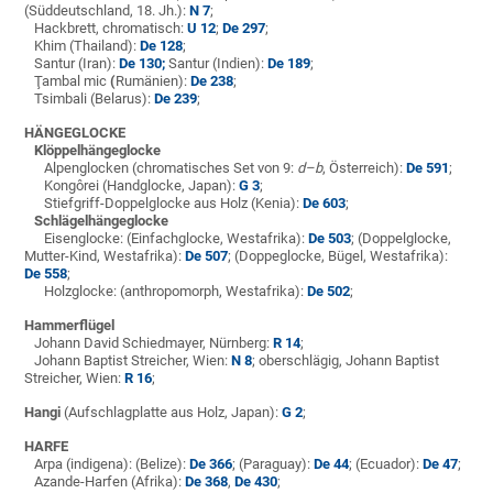
(Süddeutschland, 18. Jh.):
N 7
;
Hackbrett, chromatisch:
U 12
;
De 297
;
Khim (Thailand):
De 128
;
Santur (Iran):
De 130;
Santur (Indien):
De 189
;
Ţambal mic
(
Rumänien):
De 238
;
Tsimbali (Belarus):
De 239
;
HÄNGEGLOCKE
Klöppelhängeglocke
Alpenglocken (chromatisches Set von 9:
d–b
, Österreich):
De 591
;
Kongôrei (Handglocke, Japan):
G 3
;
Stiefgriff-Doppelglocke aus Holz (Kenia):
De 603
;
Schlägelhängeglocke
Eisenglocke: (Einfachglocke, Westafrika):
De 503
; (Doppelglocke,
Mutter-Kind, Westafrika):
De 507
; (Doppeglocke, Bügel, Westafrika):
De 558
;
Holzglocke: (anthropomorph, Westafrika):
De 502
;
Hammerflügel
Johann David Schiedmayer, Nürnberg:
R 14
;
Johann Baptist Streicher, Wien:
N 8
; oberschlägig, Johann Baptist
Streicher, Wien:
R 16
;
Hangi
(Aufschlagplatte aus Holz, Japan):
G 2
;
HARFE
Arpa (indigena): (Belize):
De 366
; (Paraguay):
De 44
; (Ecuador):
De 47
;
Azande-Harfen (Afrika):
De 368
,
De 430
;