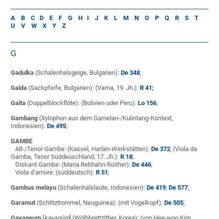
A
B
C
D
E
F
G
H
I
J
K
L
M
N
O
P
Q
R
S
T
U
V
W
X
Y
Z
G
Gadulka
(Schalenhalsgeige, Bulgarien):
De 348
;
Gaida
(Sackpfeife, Bulgarien): (Varna, 19. Jh.):
R 41;
Gaita
(Doppelblockflöte): (Bolivien oder Peru):
Lo 156
;
Gambang
(Xylophon aus dem Gamelan-/Kulintang-Kontext,
Indonesien):
De 495
;
GAMBE
Alt-/Tenor-Gambe: (Kassel, Harlan-Werkstätten):
De 372
; (Viola da
Gamba, Tenor Süddeuschland, 17. Jh.):
R 18
;
Diskant-Gambe: (Maria Rebhahn-Roither):
De 446
;
Viola d’amore: (süddeutsch):
R 51
;
Gambus melayu
(Schalenhalslaute, Indonesien):
De 419
;
De 577
;
Garamut
(Schlitztrommel, Neuguinea): (mit Vogelkopf):
De 505
;
Gayageum
[
kayagŭm
] (Wölbbrettzither, Korea): (von Hee-woo Kim,