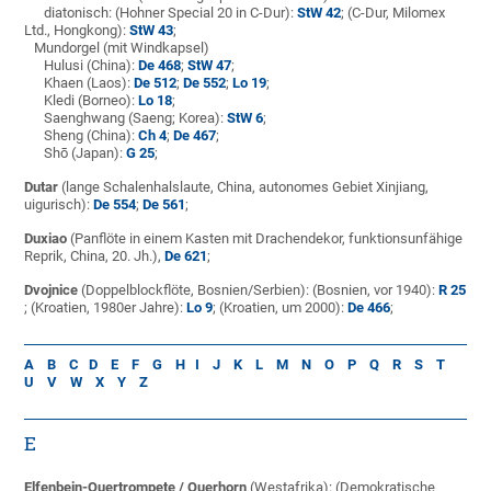
diatonisch: (Hohner Special 20 in C-Dur):
StW 42
; (C-Dur, Milomex
Ltd., Hongkong):
StW 43
;
Mundorgel (mit Windkapsel)
Hulusi (China):
De 468
;
StW 47
;
Khaen (Laos):
De 512
;
De 552
;
Lo 19
;
Kledi (Borneo):
Lo 18
;
Saenghwang (Saeng; Korea):
StW 6
;
Sheng (China):
Ch 4
;
De 467
;
Shō (Japan):
G 25
;
Dutar
(lange Schalenhalslaute, China,
autonomes Gebiet Xinjiang,
uigurisch):
De 554
;
De 561
;
Duxiao
(Panflöte in einem Kasten mit Drachendekor, funktionsunfähige
Reprik, China, 20. Jh.),
De 621
;
Dvojnice
(Doppelblockflöte, Bosnien/Serbien): (Bosnien, vor 1940):
R 25
; (Kroatien, 1980er Jahre):
Lo 9
; (Kroatien, um 2000):
De 466
;
A
B
C
D
E
F
G
H
I
J
K
L
M
N
O
P
Q
R
S
T
U
V
W
X
Y
Z
E
Elfenbein-Quertrompete / Querhorn
(Westafrika): (Demokratische