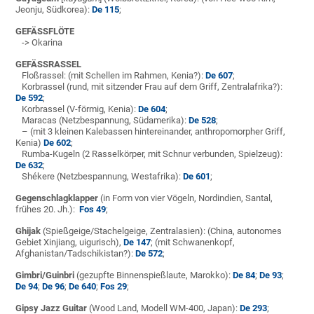
Jeonju, Südkorea):
De 115
;
GEFÄSSFLÖTE
-> Okarina
GEFÄSSRASSEL
Floßrassel: (mit Schellen im Rahmen, Kenia?):
De 607
;
Korbrassel
(rund, mit sitzender Frau auf dem Griff, Zentralafrika?):
De 592
;
Korbrassel (V-förmig, Kenia):
De 604
;
Maracas (Netzbespannung, Südamerika):
De 528
;
– (mit 3 kleinen Kalebassen hintereinander, anthropomorpher Griff,
Kenia)
De 602
;
Rumba-Kugeln (2 Rasselkörper, mit Schnur verbunden, Spielzeug):
De 632
;
Shékere (Netzbespannung, Westafrika):
De 601
;
Gegenschlagklapper
(in Form von vier Vögeln, Nordindien, Santal,
frühes 20. Jh.):
Fos 49
;
Ghijak
(Spießgeige/Stachelgeige, Zentralasien): (China,
autonomes
Gebiet Xinjiang,
uigurisch),
De 147
; (mit Schwanenkopf,
Afghanistan/Tadschikistan?):
De 572
;
Gimbri/Guinbri
(gezupfte Binnenspießlaute, Marokko):
De 84
;
De 93
;
De 94
;
De 96
;
De 640
;
Fos 29
;
Gipsy Jazz Guitar
(Wood Land, Modell WM-400, Japan):
De 293
;