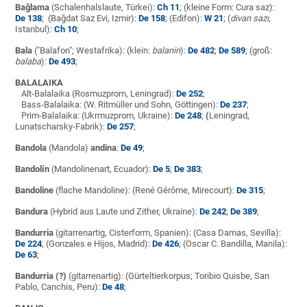
Bağlama
(Schalenhalslaute, Türkei):
Ch 11
; (kleine Form: Cura saz):
De 138
; (Bağdat Saz Evi, Izmir):
De 158
; (Edifon):
W 21
; (
divan
sazı
,
Istanbul):
Ch 10
;
Bala
("Balafon"; Westafrika): (klein:
balanin
):
De 482
;
De 589
; (groß:
balaba
):
De 493
;
BALALAIKA
Alt-Balalaika (Rosmuzprom, Leningrad):
De 252
;
Bass-Balalaika: (W. Ritmüller und Sohn, Göttingen):
De 237
;
Prim-Balalaika: (Ukrmuzprom, Ukraine):
De 248
;
(
Leningrad,
Lunatscharsky-Fabrik):
De 257
;
Bandola
(Mandola)
andina
:
De 49
;
Bandolín
(Mandolinenart, Ecuador):
De 5
;
De 383
;
Bandoline
(flache Mandoline): (René Gérôme, Mirecourt):
De 315
;
Bandura
(Hybrid aus Laute und Zither, Ukraine):
De 242
;
De 389
;
Bandurria
(gitarrenartig, Cisterform, Spanien): (Casa Damas, Sevilla):
De 224
; (Gonzales e Hijos, Madrid):
De 426
; (Oscar C. Bandilla, Manila):
De 63
;
Bandurria (?)
(gitarrenartig): (Gürteltierkorpus; Toribio Quisbe, San
Pablo, Canchis, Peru):
De 48
;