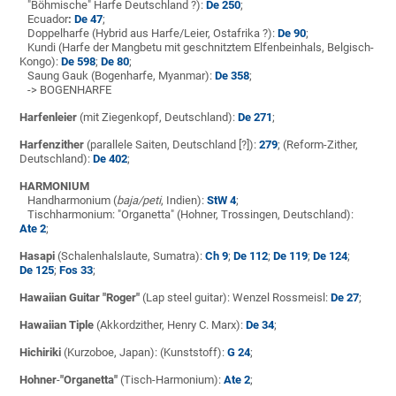
"Böhmische" Harfe Deutschland ?):
De 250
;
Ecuador
:
De 47
;
Doppelharfe (Hybrid aus Harfe/Leier, Ostafrika ?):
De 90
;
Kundi
(Harfe der Mangbetu mit geschnitztem Elfenbeinhals, Belgisch-
Kongo):
De 598
;
De 80
;
Saung Gauk (Bogenharfe, Myanmar):
De 358
;
-> BOGENHARFE
Harfenleier
(mit Ziegenkopf, Deutschland):
De 271
;
Harfenzither
(parallele Saiten, Deutschland [?]):
279
; (Reform-Zither,
Deutschland):
De 402
;
HARMONIUM
Handharmonium (
baja/peti
, Indien):
StW 4
;
Tischharmonium: "Organetta" (Hohner, Trossingen, Deutschland):
Ate 2
;
Hasapi
(Schalenhalslaute, Sumatra):
Ch 9
;
De 112
;
De 119
;
De 124
;
De 125
;
Fos 33
;
Hawaiian Guitar "Roger"
(Lap steel guitar): Wenzel Rossmeisl:
De 27
;
Hawaiian Tiple
(Akkordzither, Henry C. Marx):
De 34
;
Hichiriki
(Kurzoboe, Japan): (Kunststoff):
G 24
;
Hohner
-
"Organetta"
(Tisch-Harmonium):
Ate 2
;