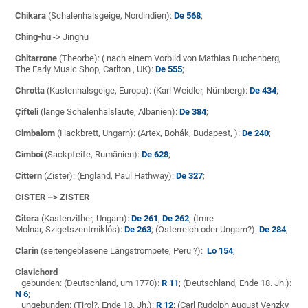
Chikara
(Schalenhalsgeige, Nordindien):
De 568
;
Ching-hu
-> Jinghu
Chitarrone
(Theorbe): ( nach einem Vorbild von Mathias Buchenberg,
The Early Music Shop, Carlton , UK):
De 555
;
Chrotta
(Kastenhalsgeige, Europa): (Karl Weidler, Nürnberg):
De 434
;
Çifteli
(lange Schalenhalslaute, Albanien):
De 384
;
Cimbalom
(Hackbrett, Ungarn): (Artex, Bohák, Budapest, ):
De 240
;
Cimboi
(Sackpfeife, Rumänien):
De 628
;
Cittern
(Zister): (England, Paul Hathway):
De 327
;
CISTER –> ZISTER
Citera
(Kastenzither, Ungarn):
De 261
;
De 262
; (Imre
Molnar, Szigetszentmiklós):
De 263
; (Österreich oder Ungarn?):
De 284
;
Clarin
(seitengeblasene Längstrompete, Peru ?):
Lo 154
;
Clavichord
gebunden: (Deutschland, um 1770):
R 11
; (Deutschland, Ende 18. Jh.):
N 6
;
ungebunden: (Tirol?, Ende 18. Jh.):
R 12
; (Carl Rudolph August Venzky,