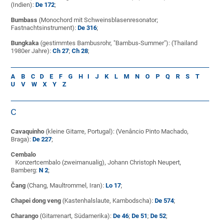
(Indien):
De 172
;
Bumbass
(Monochord mit Schweinsblasenresonator;
Fastnachtsinstrument):
De 316
;
Bungkaka
(gestimmtes Bambusrohr, "Bambus-Summer"): (Thailand
1980er Jahre):
Ch 27
;
Ch 28
;
A
B
C
D
E
F
G
H
I
J
K
L
M
N
O
P
Q
R
S
T
U
V
W
X
Y
Z
C
Cavaquinho
(kleine Gitarre, Portugal): (Venâncio Pinto Machado,
Braga):
De 227
;
Cembalo
Konzertcembalo
(zweimanualig), Johann Christoph Neupert,
Bamberg:
N 2
;
Čang
(Chang, Maultrommel, Iran):
Lo 17
;
Chapei dong veng
(Kastenhalslaute, Kambodscha):
De 574
;
Charango
(Gitarrenart, Südamerika):
De 46
;
De 51
;
De 52
;