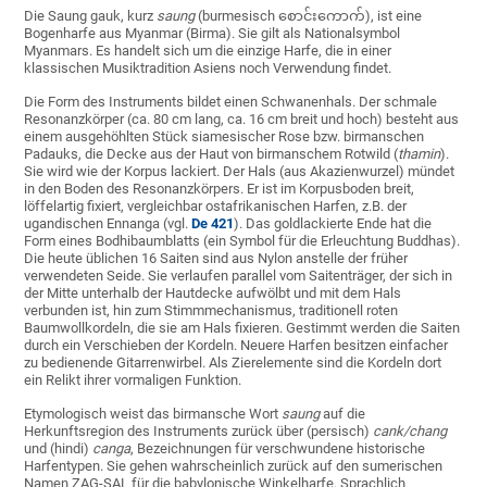
Die Saung gauk, kurz
saung
(burmesisch စောင်းကောက်), ist eine
Bogenharfe aus Myanmar (Birma). Sie gilt als Nationalsymbol
Myanmars. Es handelt sich um die einzige Harfe, die in einer
klassischen Musiktradition Asiens noch Verwendung findet.
Die Form des Instruments bildet einen Schwanenhals. Der schmale
Resonanzkörper (ca. 80 cm lang, ca. 16 cm breit und hoch) besteht aus
einem ausgehöhlten Stück siamesischer Rose bzw. birmanschen
Padauks, die Decke aus der Haut von birmanschem Rotwild (
thamin
).
Sie wird wie der Korpus lackiert. Der Hals (aus Akazienwurzel) mündet
in den Boden des Resonanzkörpers. Er ist im Korpusboden breit,
löffelartig fixiert, vergleichbar ostafrikanischen Harfen, z.B. der
ugandischen Ennanga (vgl.
De 421
). Das goldlackierte Ende hat die
Form eines Bodhibaumblatts (ein Symbol für die Erleuchtung Buddhas).
Die heute üblichen 16 Saiten sind aus Nylon anstelle der früher
verwendeten Seide. Sie verlaufen parallel vom Saitenträger, der sich in
der Mitte unterhalb der Hautdecke aufwölbt und mit dem Hals
verbunden ist, hin zum Stimmmechanismus, traditionell roten
Baumwollkordeln, die sie am Hals fixieren. Gestimmt werden die Saiten
durch ein Verschieben der Kordeln. Neuere Harfen besitzen einfacher
zu bedienende Gitarrenwirbel. Als Zierelemente sind die Kordeln dort
ein Relikt ihrer vormaligen Funktion.
Etymologisch weist das birmansche Wort
saung
auf die
Herkunftsregion des Instruments zurück über (persisch)
cank/chang
und (hindi)
canga
, Bezeichnungen für verschwundene historische
Harfentypen. Sie gehen wahrscheinlich zurück auf den sumerischen
Namen ZAG-SAL für die babylonische Winkelharfe. Sprachlich