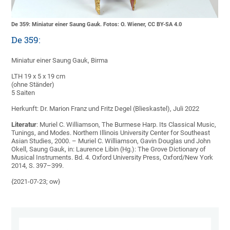
De 359: Miniatur einer Saung Gauk. Fotos: O. Wiener, CC BY-SA 4.0
De 359:
Miniatur einer Saung Gauk, Birma
LTH 19 x 5 x 19 cm
(ohne Ständer)
5 Saiten
Herkunft: Dr. Marion Franz und Fritz Degel (Blieskastel), Juli 2022
Literatur
: Muriel C. Williamson, The Burmese Harp. Its Classical Music,
Tunings, and Modes. Northern Illinois University Center for Southeast
Asian Studies, 2000. – Muriel C. Williamson, Gavin Douglas und John
Okell, Saung Gauk, in: Laurence Libin (Hg.): The Grove Dictionary of
Musical Instruments. Bd. 4. Oxford University Press, Oxford/New York
2014, S. 397–399.
{2021-07-23; ow}