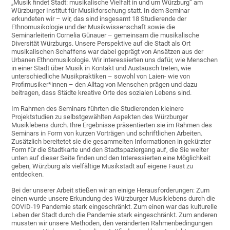
„Musik findet Stadt: musikalische Vielfalt in und um Würzburg“ am
Würzburger Institut für Musikforschung statt. In dem Seminar
erkundeten wir – wir, das sind insgesamt 18 Studierende der
Ethnomusikologie und der Musikwissenschaft sowie die
Seminarleiterin Cornelia Günauer – gemeinsam die musikalische
Diversität Würzburgs. Unsere Perspektive auf die Stadt als Ort
musikalischen Schaffens war dabei geprägt von Ansätzen aus der
Urbanen Ethnomusikologie. Wir interessierten uns dafür, wie Menschen
in einer Stadt über Musik in Kontakt und Austausch treten, wie
unterschiedliche Musikpraktiken – sowohl von Laien- wie von
Profimusiker*innen – den Alltag von Menschen prägen und dazu
beitragen, dass Städte kreative Orte des sozialen Lebens sind.
Im Rahmen des Seminars führten die Studierenden kleinere
Projektstudien zu selbstgewählten Aspekten des Würzburger
Musiklebens durch. Ihre Ergebnisse präsentierten sie im Rahmen des
Seminars in Form von kurzen Vorträgen und schriftlichen Arbeiten.
Zusätzlich bereitetet sie die gesammelten Informationen in gekürzter
Form für die Stadtkarte und den Stadtspaziergang auf, die Sie weiter
unten auf dieser Seite finden und den Interessierten eine Möglichkeit
geben, Würzburg als vielfältige Musikstadt auf eigene Faust zu
entdecken.
Bei der unserer Arbeit stießen wir an einige Herausforderungen: Zum
einen wurde unsere Erkundung des Würzburger Musiklebens durch die
COVID-19 Pandemie stark eingeschränkt. Zum einen war das kulturelle
Leben der Stadt durch die Pandemie stark eingeschränkt. Zum anderen
mussten wir unsere Methoden, den veränderten Rahmenbedingungen