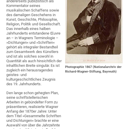
andererseits publizistisch als
Kommentator seines
musikalischen Schaffens sowie
des damaligen Geschehens in
Kunst, Geschichte, Philosophie,
Religion, Politik und Gesellschaft.
Das innerhalb eines halben
Jahrhunderts entstandene Œuvre
an – in Wagners Terminologie –
»Dichtungen« und »Schriften«
gehört als integraler Bestandteil
zum Gesamtwerk des Künstlers
und ist als solches sowohl in
Quantität als auch hinsichtlich der
inhaltlichen Breite singulär. Es ist
Photographie 1867 (Nationalarchriv der
zugleich ein herausragendes
Richard-Wagner-Stiftung, Bayreuth)
geistes- und
kulturgeschichtliches Zeugnis
des 19. Jahrhunderts.
Den lange schon gehegten Plan,
seine schriftstellerischen
Arbeiten in gebündelter Form zu
präsentieren, realisierte Wagner
Anfang der 1870er Jahre: Unter
dem Titel »Gesammelte Schriften
und Dichtungen« brachte er eine
Auswahl von über die Jahrzehnte