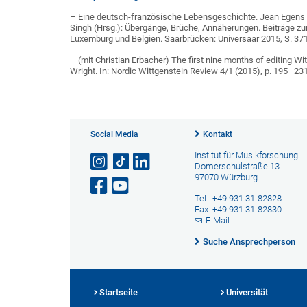
– Eine deutsch-französische Lebensgeschichte. Jean Egens a
Singh (Hrsg.): Übergänge, Brüche, Annäherungen. Beiträge zur 
Luxemburg und Belgien. Saarbrücken: Universaar 2015, S. 3
– (mit Christian Erbacher) The first nine months of editing 
Wright. In: Nordic Wittgenstein Review 4/1 (2015), p. 195–23
Social Media
Kontakt
Institut für Musikforschung
Domerschulstraße 13
97070 Würzburg
Tel.: +49 931 31-82828
Fax: +49 931 31-82830
E-Mail
Suche Ansprechperson
Startseite
Universität