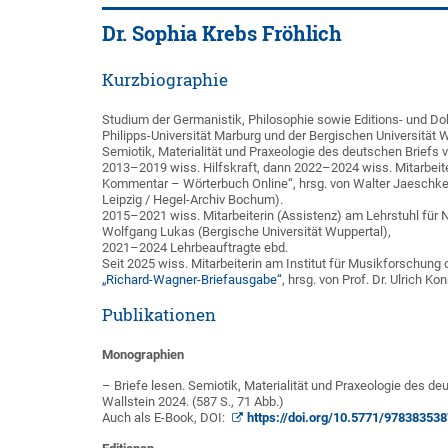
Dr. Sophia Krebs Fröhlich
Kurzbiographie
Studium der Germanistik, Philosophie sowie Editions- und Do
Philipps-Universität Marburg und der Bergischen Universität W
Semiotik, Materialität und Praxeologie des deutschen Briefs
2013–2019 wiss. Hilfskraft, dann 2022–2024 wiss. Mitarbeiter
Kommentar – Wörterbuch Online“, hrsg. von Walter Jaeschk
Leipzig / Hegel-Archiv Bochum).
2015–2021 wiss. Mitarbeiterin (Assistenz) am Lehrstuhl für 
Wolfgang Lukas (Bergische Universität Wuppertal),
2021–2024 Lehrbeauftragte ebd.
Seit 2025 wiss. Mitarbeiterin am Institut für Musikforschung
„Richard-Wagner-Briefausgabe“
, hrsg. von Prof. Dr. Ulrich Kon
Publikationen
Monographien
– Briefe lesen. Semiotik, Materialität und Praxeologie des de
Wallstein 2024. (587 S., 71 Abb.)
Auch als E-Book, DOI:
https://doi.org/10.5771/97838353