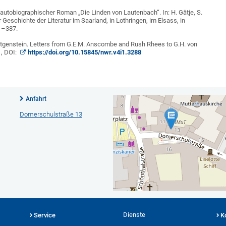
utobiographischer Roman „Die Linden von Lautenbach“. In: H. Gätje, S.
Geschichte der Literatur im Saarland, in Lothringen, im Elsass, in
71–387.
Wittgenstein. Letters from G.E.M. Anscombe and Rush Rhees to G.H. von
1, DOI:
https://doi.org/10.15845/nwr.v4i1.3288
Anfahrt
Domerschulstraße 13
Dienste
Service
K