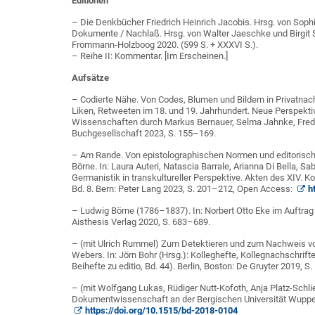
Editionen
– Die Denkbücher Friedrich Heinrich Jacobis. Hrsg. von Sophi
Dokumente / Nachlaß. Hrsg. von Walter Jaeschke und Birgit Sa
Frommann-Holzboog 2020. (599 S. + XXXVI S.).
– Reihe II: Kommentar. [Im Erscheinen.]
Aufsätze
– Codierte Nähe. Von Codes, Blumen und Bildern in Privatnach
Liken, Retweeten im 18. und 19. Jahrhundert. Neue Perspektiv
Wissenschaften durch Markus Bernauer, Selma Jahnke, Fred
Buchgesellschaft 2023, S. 155–169.
– Am Rande. Von epistolographischen Normen und editorisch 
Börne. In: Laura Auteri, Natascia Barrale, Arianna Di Bella, 
Germanistik in transkultureller Perspektive. Akten des XIV. K
Bd. 8. Bern: Peter Lang 2023, S. 201–212, Open Access:
h
– Ludwig Börne (1786–1837). In: Norbert Otto Eke im Auftra
Aisthesis Verlag 2020, S. 683–689.
– (mit Ulrich Rummel) Zum Detektieren und zum Nachweis vo
Webers. In: Jörn Bohr (Hrsg.): Kolleghefte, Kollegnachschrif
Beihefte zu editio, Bd. 44). Berlin, Boston: De Gruyter 2019, S
– (mit Wolfgang Lukas, Rüdiger Nutt-Kofoth, Anja Platz-Schlie
Dokumentwissenschaft an der Bergischen Universität Wupperta
https://doi.org/10.1515/bd-2018-0104