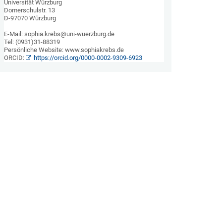
Universität Würzburg 

Domerschulstr. 13 

D-97070 Würzburg

E-Mail: sophia.krebs@uni-wuerzburg.de

Tel: (0931)31-88319

Persönliche Website: www.sophiakrebs.de 

ORCID: 
https://orcid.org/0000-0002-9309-6923