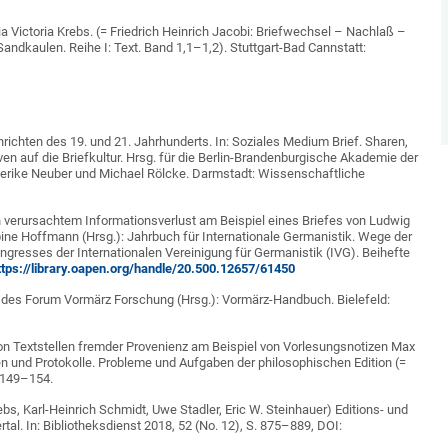
a Victoria Krebs. (= Friedrich Heinrich Jacobi: Briefwechsel – Nachlaß –
ndkaulen. Reihe I: Text. Band 1,1–1,2). Stuttgart-Bad Cannstatt:
richten des 19. und 21. Jahrhunderts. In: Soziales Medium Brief. Sharen,
en auf die Briefkultur. Hrsg. für die Berlin-Brandenburgische Akademie der
erike Neuber und Michael Rölcke. Darmstadt: Wissenschaftliche
verursachtem Informationsverlust am Beispiel eines Briefes von Ludwig
Sabine Hoffmann (Hrsg.): Jahrbuch für Internationale Germanistik. Wege der
ongresses der Internationalen Vereinigung für Germanistik (IVG). Beihefte
ttps://library.oapen.org/handle/20.500.12657/61450
g des Forum Vormärz Forschung (Hrsg.): Vormärz-Handbuch. Bielefeld:
n Textstellen fremder Provenienz am Beispiel von Vorlesungsnotizen Max
ten und Protokolle. Probleme und Aufgaben der philosophischen Edition (=
. 149–154.
bs, Karl-Heinrich Schmidt, Uwe Stadler, Eric W. Steinhauer) Editions- und
l. In: Bibliotheksdienst 2018, 52 (No. 12), S. 875–889, DOI: