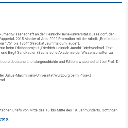
kumentwissenschaft an der Heinrich-Heine-Universität Düsseldorf, der
uppertal. 2015 Master of Arts, 2022 Promotion mit der Arbeit: „Briefe lesen.
 von 1751 bis 1864“ (Prädikat „summa cum laude“).
in beim Editionsprojekt „Friedrich Heinrich Jacobi: Briefwechsel. Text –
e und Birgit Sandkaulen (Sächsische Akademie der Wissenschaften zu
Neuere deutsche Literaturgeschichte und Editionswissenschaft bei Prof. Dr.
 der Julius-Maximilians-Universität Würzburg beim Projekt
rad.
utschen Briefs von Mitte des 18. bis Mitte des 19. Jahrhunderts. Göttingen:
87010
.