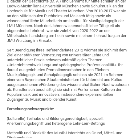
Didaktik der Geschichte (M. A.) und Lehramt für Mittelschulen an der
Ludwig-Maximilians-Universität München sowie Schulmusik an der
Hochschule für Musik und Theater München. Von 2010-2017 war sie
an den Mittelschulen Puchheim und Maisach tätig sowie als
wissenschaftliche Mitarbeiterin am Institut für Musikpädagogik der
LMU München. Nach drei Jahren wissenschaftlicher Tätigkeit als
abgeordnete Lehrkraft war sie zuletzt von 2020-2022 an der
Mittelschule Landsberg am Lech sowie mit einem Lehrauftrag an der
JMU Würzburg im Einsatz.
Seit Beendigung ihres Referendariates 2012 widmet sie sich mit dem
Ziel einer stärkeren Vernetzung von universitärer Lehre und
unterrichtlicher Praxis schwerpunktmäßig den Themen
»Unterrichtsentwicklung« und »pädagogische Professionalität«. Ihr
darauf ausgerichtetes Promotionsvorhaben in den Fächern
Musikpädagogik und Schulpädagogik schloss sie 2021 im Rahmen
einer vom Bayerischen Staatsministerium für Unterricht und Kultus
ausgesprochenen »Förderung des wissenschaftlichen Nachwuchses«
ab. Künstlerisch beschäftigt sie sich mit Perfomance-Kulturen der
Popularmusik und innovativen, insbesondere experimentellen
Zugängen zu Musik und bildender Kunst.
Forschungsschwerpunkte:
(kulturelle) Teilhabe und Bildungsgerechtigkeit, speziell:
Anerkennungsbegriff und heterogene Lehr-Lern-Settings
Methodik und Didaktik des Musik-Unterrichts an Grund, Mittel- und
Förderschulen