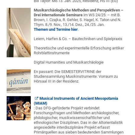
Bill Taylor: Mo.13. Jan. 2025, Residenz, HS III (EG)
Musikarchäologische Methoden und Perspektiven –
Drei internationale Seminare
im WS 24/25: – mit B.
Brown, I. Czajka, R. Gehler, S. Hagel, K. Taton und N.
Thym. 8./9. Nov., 13./14. Dez., 24./25. Jan.
Themen und Termine hier
.
Leiern, Harfen & Co. – Bautechniken und Spielpraxis
Theoretische und experimentelle Erforschung antiker
Rohrblattinstrumente
Digital Humanities und Musikarchäologie
En passant: Die SEMESTERVITRINE der
Studiensammlung Musikinstrumente: Vorraum zu
Hörsaal III in der Residenz.
Musical Instruments of Ancient Mesopotamia
(MIAM)
: Das DFG-geförderte Projekt verbindet
Forschungsfragen und Methoden archäologischer,
philologischer, musikwissenschaftlicher und
ethnologischer Disziplinen. Das in der Altorientalistik
angesiedelte interdisziplinäre Projekt erfasst
Primärquellen aus sieben bedeutenden Sammlungen