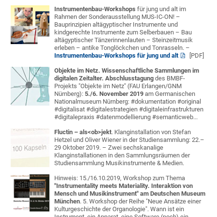
Instrumentenbau-Workshops
für jung und alt im
Rahmen der Sonderausstellung MUS-IC-ON! –
Bauprinzipien altägyptischer Instrumente und
kindgerechte Instrumente zum Selberbauen – Bau
altägyptischer Tänzerinnenlauten – Steinzeitmusik
erleben – antike Tonglöckchen und Tonrasseln. –
Instrumentenbau-Workshops für jung und alt
[PDF]
Objekte im Netz. Wissenschaftliche Sammlungen im
digitalen Zeitalter. Abschlusstagung
des BMBF-
Projekts "Objekte im Netz" (FAU Erlangen/GNM
Nürnberg):
5./6. November 2019
am Germanischen
Nationalmuseum Nürnberg: #dokumentation #original
#digitalisat #digitalestrategien #digitaleinfrastrukturen
#digitalepraxis #datenmodellierung #semanticweb...
Fluctin – als<ob>jekt
. Klanginstallation von Stefan
Hetzel und Oliver Wiener in der Studiensammlung: 22.–
29 Oktober 2019. – Zwei sechskanalige
Klanginstallationen in den Sammlungsräumen der
Studiensammlung Musikinstrumente & Medien.
Hinweis: 15./16.10.2019, Workshop zum Thema
"Instrumentality meets Materiality. Interaktion von
Mensch und Musikinstrument" am Deutschen Museum
München
. 5. Workshop der Reihe "Neue Ansätze einer
Kulturgeschichte der Organologie". Wann ist ein
Instrument, ein Apparat, eine Software (noch) ein