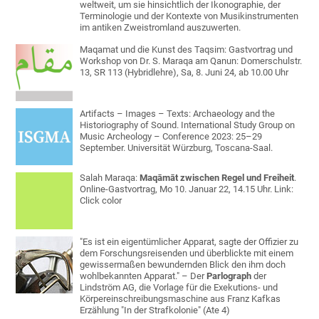
weltweit, um sie hinsichtlich der Ikonographie, der
Terminologie und der Kontexte von Musikinstrumenten
im antiken Zweistromland auszuwerten.
Maqamat und die Kunst des Taqsim: Gastvortrag und
Workshop von Dr. S. Maraqa am Qanun: Domerschulstr.
13, SR 113 (Hybridlehre), Sa, 8. Juni 24, ab 10.00 Uhr
Artifacts – Images – Texts: Archaeology and the
Historiography of Sound. International Study Group on
Music Archeology – Conference 2023: 25–29
September. Universität Würzburg, Toscana-Saal.
Salah Maraqa:
Maqāmāt zwischen Regel und Freiheit
.
Online-Gastvortrag, Mo 10. Januar 22, 14.15 Uhr. Link:
Click color
"Es ist ein eigentümlicher Apparat, sagte der Offizier zu
dem Forschungsreisenden und überblickte mit einem
gewissermaßen bewundernden Blick den ihm doch
wohlbekannten Apparat." – Der
Parlograph
der
Lindström AG, die Vorlage für die Exekutions- und
Körpereinschreibungsmaschine aus Franz Kafkas
Erzählung "In der Strafkolonie" (Ate 4)