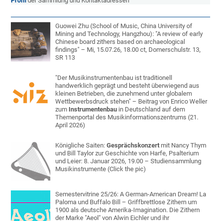
Profil
der Sammlung und Kontaktadressen
Guowei Zhu (School of Music, China University of
Mining and Technology, Hangzhou): "A review of early
Chinese board zithers based on archaeological
findings" – Mi, 15.07.26, 18.00 ct, Domerschulstr. 13,
SR 113
"Der Musikinstrumentenbau ist traditionell
handwerklich geprägt und besteht überwiegend aus
kleinen Betrieben, die zunehmend unter globalem
Wettbewerbsdruck stehen" – Beitrag von Enrico Weller
zum
Instrumentenbau
in Deutschland auf dem
Themenportal des Musikinformationszentrums (21.
April 2026)
Königliche Saiten:
Gesprächskonzert
mit Nancy Thym
und Bill Taylor zur Geschichte von Harfe, Psalterium
und Leier: 8. Januar 2026, 19.00 – Studiensammlung
Musikinstrumente (Click the pic)
Semestervitrine 25/26: A German-American Dream! La
Paloma und Buffalo Bill – Griffbrettlose Zithern um
1900 als deutsche Amerika-Imagination. Die Zithern
der Marke "Aeol" von Alwin Eichler und ihr