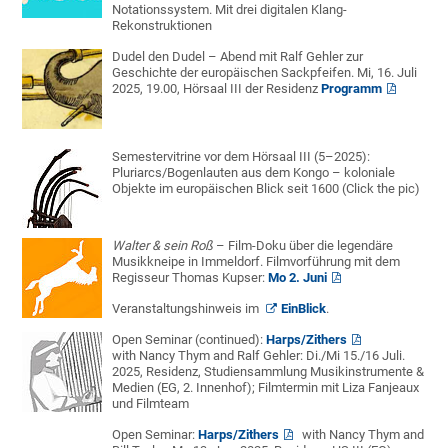
Notationssystem. Mit drei digitalen Klang-
Rekonstruktionen
Dudel den Dudel – Abend mit Ralf Gehler zur
Geschichte der europäischen Sackpfeifen. Mi, 16. Juli
2025, 19.00, Hörsaal III der Residenz
Programm
Semestervitrine vor dem Hörsaal III (5–2025):
Pluriarcs/Bogenlauten aus dem Kongo – koloniale
Objekte im europäischen Blick seit 1600 (Click the pic)
Walter & sein Roß
– Film-Doku über die legendäre
Musikkneipe in Immeldorf. Filmvorführung mit dem
Regisseur Thomas Kupser:
Mo 2. Juni
Veranstaltungshinweis im
EinBlick
.
Open Seminar (continued):
Harps/Zithers
with Nancy Thym and Ralf Gehler: Di./Mi 15./16 Juli.
2025, Residenz, Studiensammlung Musikinstrumente &
Medien (EG, 2. Innenhof); Filmtermin mit Liza Fanjeaux
und Filmteam
Open Seminar:
Harps/Zithers
with Nancy Thym and