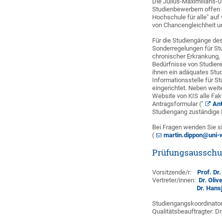
Die Julius-Maximilians-U
Studienbewerbern offen 
Hochschule für alle" au
von Chancengleichheit u
Für die Studiengänge de
Sonderregelungen für Stu
chronischer Erkrankung, 
Bedürfnisse von Studier
ihnen ein adäquates Stu
Informationsstelle für S
eingerichtet. Neben wei
Website von KIS alle F
Antragsformular ("
Ant
Studiengang zuständige 
Bei Fragen wenden Sie s
(
martin.dippon@uni-
Prüfungsausschu
Vorsitzende/r:
Prof. Dr
Vertreter/innen:
Dr. Oliv
Dr. Hans
Studiengangskoordinator/
Qualitätsbeauftragter: Dr