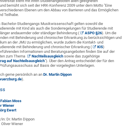
niversität steht mit ihren Studienangeboten allen geeigneten
und bemüht sich seit der HRK-Konferenz 2009 unter dem Motto "Eine
f verschiedenen Ebenen um den Abbau von Barrieren und das Ermöglichen
nd Teilhabe.
s Bachelor-Studiengangs Musikwissenschaft gelten sowohl die
dierende mit Kind als auch die Sonderregelungen für Studierende mit
länger andauernder oder ständiger Behinderung (
ASPO §26
). Um die
enden mit Behinderung und chronischer Erkrankung zu berücksichtigen und
dium an der JMU zu ermöglichen, wurde zudem die Kontakt- und
tudierende mit Behinderung und chronischer Erkrankung (
KIS
)
terführenden Informationen und Beratungsangeboten finden Sie auf der
akten zum Thema
Nachteilsausgleich
sowie das zugehörige
rag auf Nachteilsausgleich
"). Über den Antrag entscheidet der für den
Prüfungsausschuss auf Basis der vorgelegten Unterlagen.
ich gerne persönlich an an
Dr. Martin Dippon
wuerzburg.de
).
ss
. Fabian Moss
er Wiener
jörg Ewert
in: Dr. Martin Dippon
. Oliver Wiener