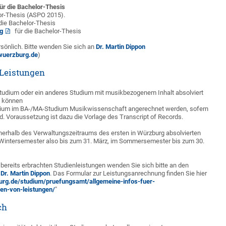
ür die Bachelor-Thesis
or-Thesis (ASPO 2015).
die Bachelor-Thesis
g
für die Bachelor-Thesis
rsönlich. Bitte wenden Sie sich an
Dr. Martin Dippon
wuerzburg.de
)
Leistungen
tudium oder ein anderes Studium mit musikbezogenem Inhalt absolviert
e, können
ium im BA-/MA-Studium Musikwissenschaft angerechnet werden, sofern
nd. Voraussetzung ist dazu die Vorlage des Transcript of Records.
erhalb des Verwaltungszeitraums des ersten in Würzburg absolvierten
Wintersemester also bis zum 31. März, im Sommersemester bis zum 30.
bereits erbrachten Studienleistungen wenden Sie sich bitte an den
Dr. Martin Dippon
. Das Formular zur Leistungsanrechnung finden Sie hier
urg.de/studium/pruefungsamt/allgemeine-infos-fuer-
en-von-leistungen/
"
ch