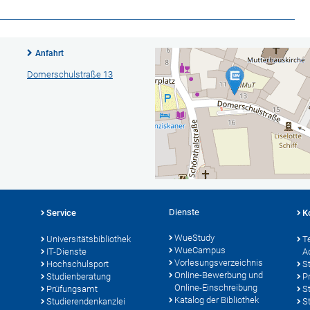
Anfahrt
Domerschulstraße 13
Dienste
Service
K
WueStudy
Universitätsbibliothek
T
WueCampus
IT-Dienste
A
Vorlesungsverzeichnis
Hochschulsport
S
Online-Bewerbung und
Studienberatung
P
Online-Einschreibung
Prüfungsamt
S
Katalog der Bibliothek
Studierendenkanzlei
S