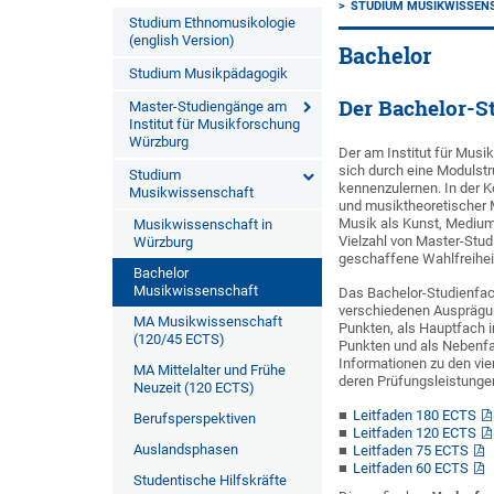
STUDIUM MUSIKWISSEN
Studium Ethnomusikologie
(english Version)
Bachelor
Studium Musikpädagogik
Der Bachelor-S
Master-Studiengänge am
Institut für Musikforschung
Würzburg
Der am Institut für Mus
sich durch eine Modulstr
Studium
kennenzulernen. In der 
Musikwissenschaft
und musiktheoretischer M
Musik als Kunst, Medium u
Musikwissenschaft in
Vielzahl von Master-Stud
Würzburg
geschaffene Wahlfreiheit
Bachelor
Musikwissenschaft
Das Bachelor-Studienfac
verschiedenen Ausprägun
MA Musikwissenschaft
Punkten, als Hauptfach
(120/45 ECTS)
Punkten und als Nebenf
Informationen zu den vi
MA Mittelalter und Frühe
deren Prüfungsleistung
Neuzeit (120 ECTS)
Leitfaden 180 ECTS
Berufsperspektiven
Leitfaden 120 ECTS
Auslandsphasen
Leitfaden 75 ECTS
Leitfaden 60 ECTS
Studentische Hilfskräfte