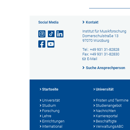
Social Media
Kontakt
Institut für Musikforschung
Domerschulstraße 13
97070 Würzburg
Tel.: +49 931 31-82828
Fax: +49 931 31-82830
E-Mail
Suche Ansprechperson
Startseite
Universität
Universität
Fristen und Termine
Studium
Studienangebot
Forschung
Nachrichten
Lehre
Karriereportal
Einrichtungen
Beschäftigte
International
VerwaltungsABC