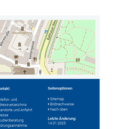
Seitenoptionen
ontakt
Sitemap
elefon- und
Bildnachweise
dressverzeichnis
Nach oben
tandorte und Anfahrt
resse
Letzte Änderung:
tudienberatung
14.01.2025
törungsannahme