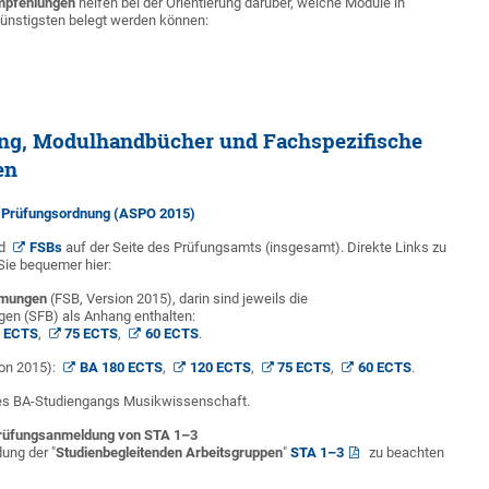
mpfehlungen
helfen bei der Orientierung darüber, welche Module in
nstigsten belegt werden können:
ng, Modulhandbücher und Fachspezifische
en
d Prüfungsordnung (ASPO 2015)
d
FSBs
auf der Seite des Prüfungsamts (insgesamt). Direkte Links zu
ie bequemer hier:
mmungen
(FSB, Version 2015), darin sind jeweils die
en (SFB) als Anhang enthalten:
 ECTS
,
75 ECTS
,
60 ECTS
.
on 2015):
BA 180 ECTS
,
120 ECTS
,
75 ECTS
,
60 ECTS
.
s BA-Studiengangs Musikwissenschaft.
Prüfungsanmeldung von STA 1–3
ung der "
Studienbegleitenden Arbeitsgruppen
"
STA 1–3
zu beachten