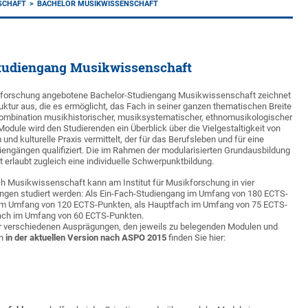
SCHAFT
BACHELOR MUSIKWISSENSCHAFT
tudiengang Musikwissenschaft
ikforschung angebotene Bachelor-Studiengang Musikwissenschaft zeichnet
uktur aus, die es ermöglicht, das Fach in seiner ganzen thematischen Breite
Kombination musikhistorischer, musiksystematischer, ethnomusikologischer
odule wird den Studierenden ein Überblick über die Vielgestaltigkeit von
nd kulturelle Praxis vermittelt, der für das Berufsleben und für eine
iengängen qualifiziert. Die im Rahmen der modularisierten Grundausbildung
 erlaubt zugleich eine individuelle Schwerpunktbildung.
h Musikwissenschaft kann am Institut für Musikforschung in vier
gen studiert werden: Als Ein-Fach-Studiengang im Umfang von 180 ECTS-
 im Umfang von 120 ECTS-Punkten, als Hauptfach im Umfang von 75 ECTS-
ach im Umfang von 60 ECTS-Punkten.
er verschiedenen Ausprägungen, den jeweils zu belegenden Modulen und
en
in der aktuellen Version nach ASPO 2015
finden Sie hier: