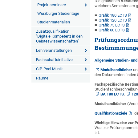
Die grafischen
Verlaufe
Projektseminare
welchem Semester am gü
Würzburger Studientage
Grafik 180 ECTS
Grafik 120 ECTS
Studienmaterialien
Grafik 75 ECTS
Grafik 60 ECTS
Zusatzqualifikation
"Digitale Kompetenz in den
Prüfungsordnu
Geisteswissenschaften"
Bestimmmung
Lehrveranstaltungen
Fachschaftsinitiative
Allgemeine Studien- un
CIP-Pool Musik
Modulhandbücher
un
den Dokumenten finden S
Räume
Fachspezifische Besti
Studienfachbeschreibung
BA 180 ECTS
,
120
Modulhandbücher
(Versi
Qualifikationsziele
de
Wichtige Hinweise zur 
Was zur Prüfungsanmeld
ist.