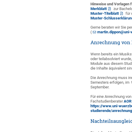
Hinweise und Vorlagen f
Merkblatt
zur Bachel
Muster-Titelblatt
für 
Muster-Schlusserklärun
Gerne beraten wir Sie pe
(
martin.dippon@uni-
Anrechnung von 
Wenn bereits ein Musiks
oder teilabsolviert wurd
Module aus diesem Stud
die Inhalte äquivalent si
Die Anrechnung muss inn
Semesters erfolgen, im 
September.
Für eine Anrechnung von 
Fachstudienberater
AOR 
https://www.uni-wuerzb
studierende/anrechnung
Nachteilsausglei