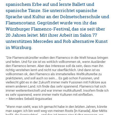
spanischem Erbe auf und lernte Ballett und
spanische Tänze. Sie unterrichtet spanische
Sprache und Kultur an der Dolmetscherschule und
Flamencotanz. Gegründet wurde von ihr das
Würzburger Flamenco-Festival, das sie seit über
20 Jahren leitet. Mit ihrer Arbeit im Salon 77
unterstützen Mercedes and Rob alternative Kunst
in Würzburg.
"Die Flamencokünstler wollen den Flamenco in die Welt hinaus bringen
und teilen. Und für sie ist es wirklich vollkommen ok, wenn Ausländer
den Flamenco lernen. Aber das Interesse soll da sein, dass man ihn
richtig verstehen lernt und nicht nur oberflächlich. Und dann ist es
vollkommen ok, den Flamenco als immaterielles Weltkulturerbe zu
praktizieren, und soll auch so sein.… Es gab schon Fusionen, und
vielleicht gibt es in der Zukunft immer mehr Fusionen mit Folklore aus
einem anderen Land. Ich finde das sehr spannend. Flamenco hat sich
immer weiterentwickelt und war immer multikulturell. Insofern finde ich
es sehr spannend, wenn immer mehr Kulturen mit einfließen.
– Mercedes Sebald Arguisuelas
"Wenn man sieht, was ich gemacht habe in den letzten Jahren, könnte
man sagen: ich bin weit weg von meinen Roots [in Kanada]. Aber Métis
heißt ‚die Gemischten’… und das ist immer eine Kultur gewesen, wo