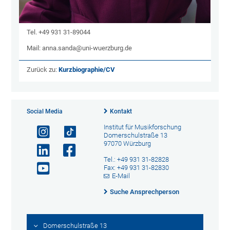
Tel.
+49 931 31-89044
Mail: anna.sanda@uni-wuerzburg.de
Zurück zu:
Kurzbiographie/CV
Social Media
Kontakt
Institut für Musikforschung
Domerschulstraße 13
97070 Würzburg
Tel.: +49 931 31-82828
Fax: +49 931 31-82830
E-Mail
Suche Ansprechperson
Domerschulstraße 13