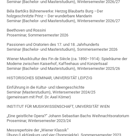
Seminar (Bachelor- und Masterstudium), Wintersemester 2026/27
Béla Bartóks Bühnenwerke: Herzog Blaubarts Burg –Der
holzgeschnitzte Prinz – Der wunderbare Mandarin
Seminar (Bachelor- und Masterstudium), Wintersemester 2026/27
Beethoven und Rossini
Proseminar, Sommersemester 2026
Passionen und Oratorien des 17. und 18. Jahrhunderts
Seminar (Bachelor- und Masterstudium), Sommersemester 2026
Wiener Musikkultur des Fin de Siècle (ca. 1890–1914): Spielräume der
Moderne zwischen Kaiserhof, Kaffeehaus und Konzertsaal
Seminar (Bachelor- und Masterstudium), Wintersemester 2025/26
HISTORISCHES SEMINAR, UNIVERSITÄT LEIPZIG
Einführung in die Kultur- und Ideengeschichte
Seminar (Masterstudium), Wintersemester 2024/25
(gemeinsam mit Prof. Dr. Axel Körner)
INSTITUT FÜR MUSIKWISSENSCHAFT, UNIVERSITÄT WIEN
„Eine geistliche Opera?“ Johann Sebastian Bachs Weihnachtsoratorium
Proseminar, Wintersemester 2023/24
Messrepertoire der „Wiener Klassik“
Übung (Lektürekurs und vier Chorprojekte), Sommersemester 2023