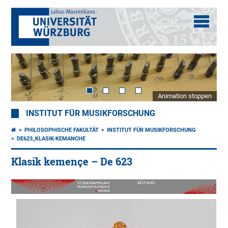
Animation stoppen
INSTITUT FÜR MUSIKFORSCHUNG
PHILOSOPHISCHE FAKULTÄT
INSTITUT FÜR MUSIKFORSCHUNG
DE623_KLASIK-KEMANCHE
Klasik kemençe – De 623
Türkei,
20.
Jh.