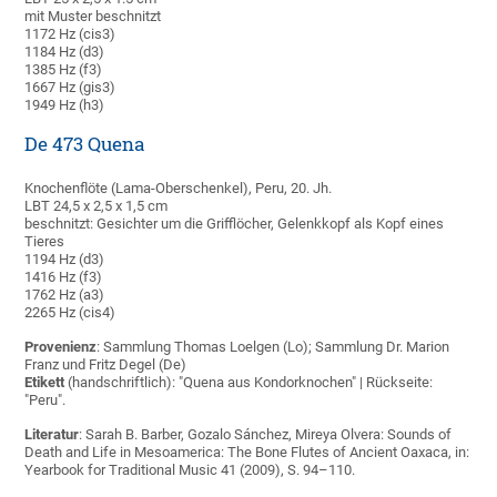
mit Muster beschnitzt
1172 Hz (cis3)
1184 Hz (d3)
1385 Hz (f3)
1667 Hz (gis3)
1949 Hz (h3)
De 473 Quena
Knochenflöte (Lama-Oberschenkel), Peru, 20. Jh.
LBT 24,5 x 2,5 x 1,5 cm
beschnitzt: Gesichter um die Grifflöcher, Gelenkkopf als Kopf eines
Tieres
1194 Hz (d3)
1416 Hz (f3)
1762 Hz (a3)
2265 Hz (cis4)
Provenienz
: Sammlung Thomas Loelgen (Lo); Sammlung Dr. Marion
Franz und Fritz Degel (De)
Etikett
(handschriftlich): "Quena aus Kondorknochen" | Rückseite:
"Peru".
Literatur
: Sarah B. Barber, Gozalo Sánchez, Mireya Olvera: Sounds of
Death and Life in Mesoamerica: The Bone Flutes of Ancient Oaxaca, in:
Yearbook for Traditional Music 41 (2009), S. 94–110.