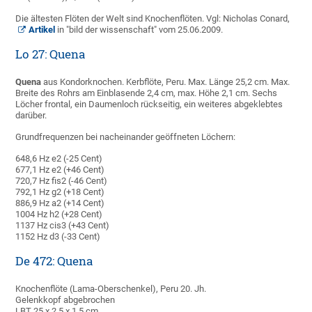
Die ältesten Flöten der Welt sind Knochenflöten. Vgl: Nicholas Conard,
Artikel
in "bild der wissenschaft" vom 25.06.2009.
Lo 27: Quena
Quena
aus Kondorknochen. Kerbflöte, Peru. Max. Länge 25,2 cm. Max.
Breite des Rohrs am Einblasende 2,4 cm, max. Höhe 2,1 cm. Sechs
Löcher frontal, ein Daumenloch rückseitig, ein weiteres abgeklebtes
darüber.
Grundfrequenzen bei nacheinander geöffneten Löchern:
648,6 Hz e2 (-25 Cent)
677,1 Hz e2 (+46 Cent)
720,7 Hz fis2 (-46 Cent)
792,1 Hz g2 (+18 Cent)
886,9 Hz a2 (+14 Cent)
1004 Hz h2 (+28 Cent)
1137 Hz cis3 (+43 Cent)
1152 Hz d3 (-33 Cent)
De 472: Quena
Knochenflöte (Lama-Oberschenkel), Peru 20. Jh.
Gelenkkopf abgebrochen
LBT 25 x 2,5 x 1.5 cm