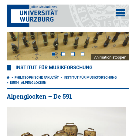
Animation stoppen
INSTITUT FÜR MUSIKFORSCHUNG
PHILOSOPHISCHE FAKULTÄT
INSTITUT FÜR MUSIKFORSCHUNG
DE591_ALPENGLOCKEN
Alpenglocken – De 591
Alp
Spie
Öst
20.
Jh.