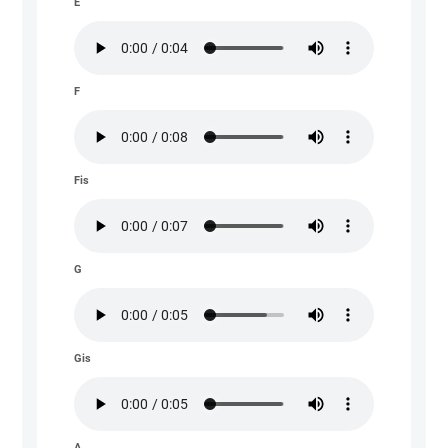
E
F
Fis
G
Gis
A