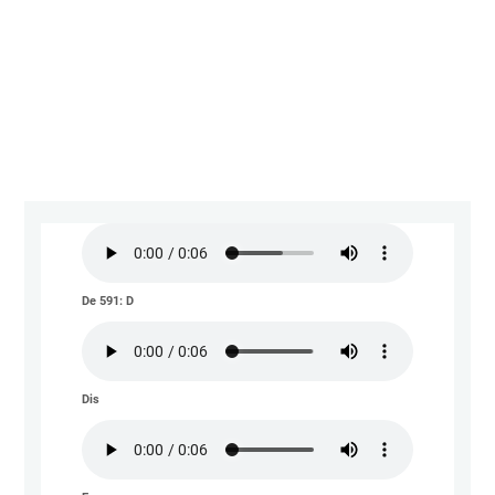
Frit
Deg
(Bli
202
{ow
202
12-
19}
De 591: D
Dis