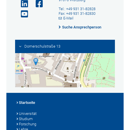
Tel.: +49 931 31-82828
Fax: +49 931 31-82830
E-Mail
Suche Ansprechperson
Domerschulstraße 13
Startseite
Universität
Studium
Forschung
Lehre