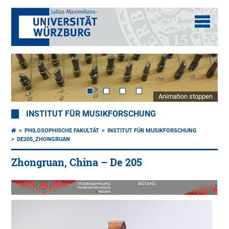
Animation stoppen
INSTITUT FÜR MUSIKFORSCHUNG
PHILOSOPHISCHE FAKULTÄT
INSTITUT FÜR MUSIKFORSCHUNG
DE205_ZHONGRUAN
Zhongruan, China – De 205
Um
200
Gez