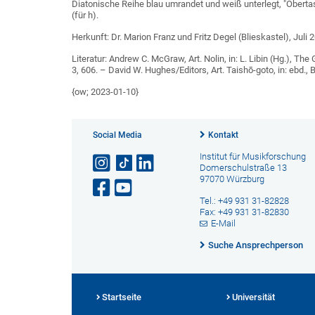
Diatonische Reihe blau umrandet und weiß unterlegt, "Obertast
(für h).
Herkunft: Dr. Marion Franz und Fritz Degel (Blieskastel), Juli 
Literatur: Andrew C. McGraw, Art. Nolin, in: L. Libin (Hg.), T
3, 606. – David W. Hughes/Editors, Art. Taishō-goto, in: ebd., B
{ow; 2023-01-10}
Social Media
Kontakt
Institut für Musikforschung
Domerschulstraße 13
97070 Würzburg
Tel.: +49 931 31-82828
Fax: +49 931 31-82830
E-Mail
Suche Ansprechperson
Startseite
Universität