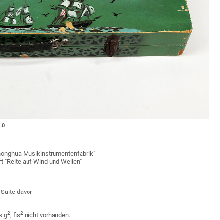
.0
n Zhonghua Musikinstrumentenfabrik"
t "Reite auf Wind und Wellen"
-Saite davor
2
2
s g
, fis
nicht vorhanden.