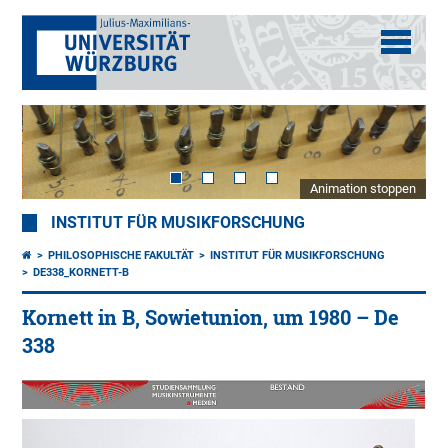
Animation stoppen
INSTITUT FÜR MUSIKFORSCHUNG
PHILOSOPHISCHE FAKULTÄT
INSTITUT FÜR MUSIKFORSCHUNG
DE338_KORNETT-B
Kornett in B, Sowietunion, um 1980 – De
338
Woh
197