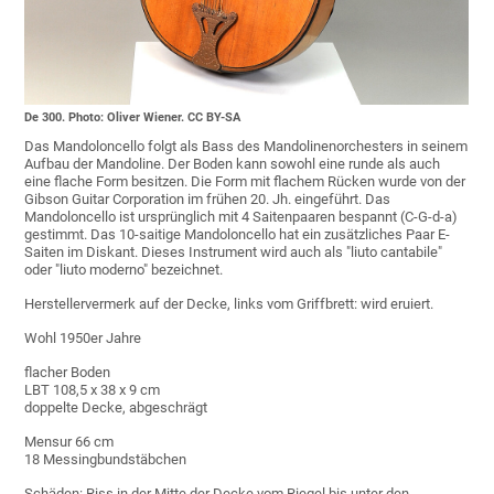
De 300. Photo: Oliver Wiener. CC BY-SA
Das Mandoloncello folgt als Bass des Mandolinenorchesters in seinem
Aufbau der Mandoline. Der Boden kann sowohl eine runde als auch
eine flache Form besitzen. Die Form mit flachem Rücken wurde von der
Gibson Guitar Corporation im frühen 20. Jh. eingeführt. Das
Mandoloncello ist ursprünglich mit 4 Saitenpaaren bespannt (C-G-d-a)
gestimmt. Das 10-saitige Mandoloncello hat ein zusätzliches Paar E-
Saiten im Diskant. Dieses Instrument wird auch als "liuto cantabile"
oder "liuto moderno" bezeichnet.
Herstellervermerk auf der Decke, links vom Griffbrett: wird eruiert.
Wohl 1950er Jahre
flacher Boden
LBT 108,5 x 38 x 9 cm
doppelte Decke, abgeschrägt
Mensur 66 cm
18 Messingbundstäbchen
Schäden: Riss in der Mitte der Decke vom Riegel bis unter den