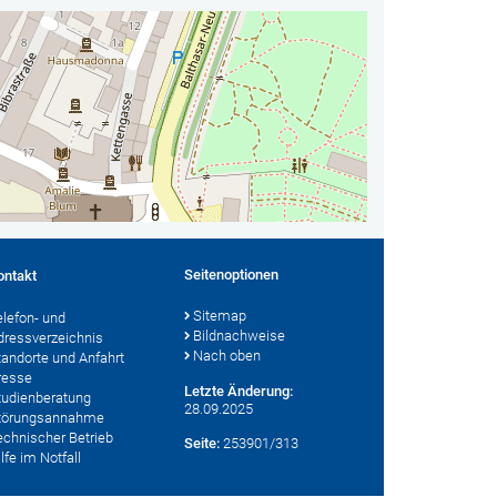
Seitenoptionen
ontakt
Sitemap
elefon- und
Bildnachweise
dressverzeichnis
Nach oben
tandorte und Anfahrt
resse
Letzte Änderung:
tudienberatung
28.09.2025
törungsannahme
echnischer Betrieb
Seite:
253901/313
lfe im Notfall