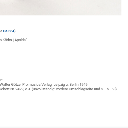
ne
De 564
)
o Körbs | Apolda"
n:
lter Götze, Pro musica Verlag, Leipzig u. Berlin 1949.
chott Nr. 2429, o.J. (unvollständig: vordere Umschlagseite und S. 15–58).