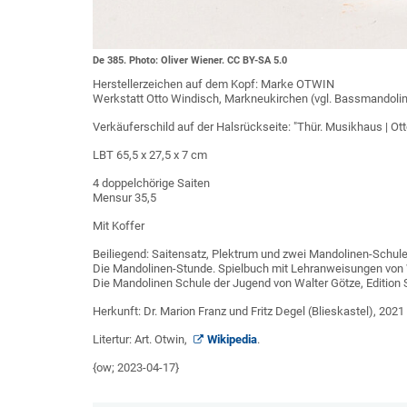
De 385. Photo: Oliver Wiener. CC BY-SA 5.0
Herstellerzeichen auf dem Kopf: Marke OTWIN
Werkstatt Otto Windisch, Markneukirchen (vgl. Bassmandoli
Verkäuferschild auf der Halsrückseite: "Thür. Musikhaus | Ott
LBT 65,5 x 27,5 x 7 cm
4 doppelchörige Saiten
Mensur 35,5
Mit Koffer
Beiliegend: Saitensatz, Plektrum und zwei Mandolinen-Schule
Die Mandolinen-Stunde. Spielbuch mit Lehranweisungen von Wa
Die Mandolinen Schule der Jugend von Walter Götze, Edition S
Herkunft: Dr. Marion Franz und Fritz Degel (Blieskastel), 2021
Litertur: Art. Otwin,
Wikipedia
.
{ow; 2023-04-17}