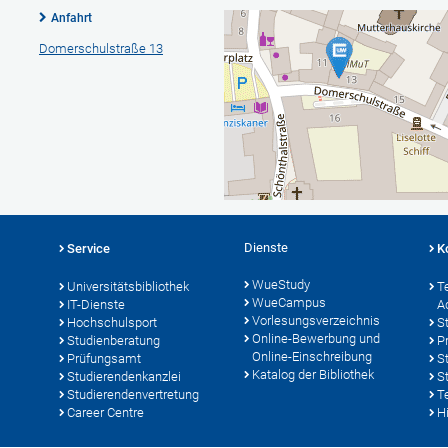
Anfahrt
Domerschulstraße 13
Dienste
Service
K
WueStudy
Universitätsbibliothek
T
WueCampus
IT-Dienste
A
Vorlesungsverzeichnis
Hochschulsport
S
Online-Bewerbung und
Studienberatung
P
Online-Einschreibung
Prüfungsamt
S
Katalog der Bibliothek
Studierendenkanzlei
S
Studierendenvertretung
T
Career Centre
Hi