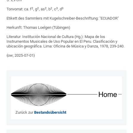
2
2
2
2
3
3
Tonvorrat: ca. f
, g
, as
, b
, c
, d
Etikett des Sammlers mit Kugelschreiber-Beschriftung: "ECUADOR"
Herkunft: Thomas Loelgen (Tübingen)
Literatur: Institución Nacional de Cultura (Hg.): Mapa de los
Instrumentos Musicales de Uso Popular en El Peru. Clasificación y
ubicación geográfica. Lima: Oficina de Música y Danza, 1978, 239-240.
{ow; 2025-07-01}
Zurück zur
Bestandsübersicht