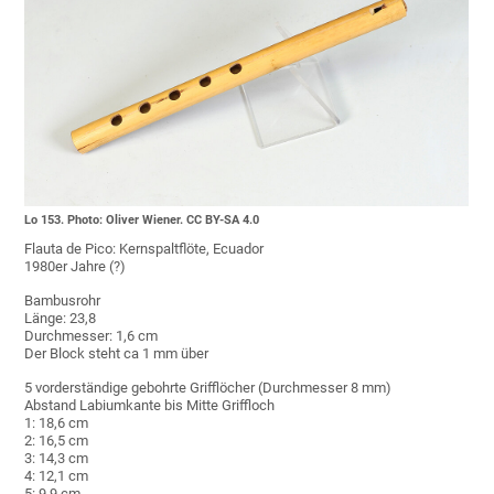
Lo 153. Photo: Oliver Wiener. CC BY-SA 4.0
Flauta de Pico: Kernspaltflöte, Ecuador
1980er Jahre (?)
Bambusrohr
Länge: 23,8
Durchmesser: 1,6 cm
Der Block steht ca 1 mm über
5 vorderständige gebohrte Grifflöcher (Durchmesser 8 mm)
Abstand Labiumkante bis Mitte Griffloch
1: 18,6 cm
2: 16,5 cm
3: 14,3 cm
4: 12,1 cm
5: 9,9 cm