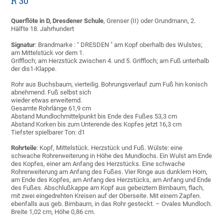
R 30
Querflöte in D, Dresdener Schule
, Grenser (II) oder Grundmann, 2.
Hälfte 18. Jahrhundert
Signatur
: Brandmarke : " DRESDEN " am Kopf oberhalb des Wulstes;
am Mittelstück vor dem 1.
Griffloch; am Herzstück zwischen 4. und 5. Griffloch; am Fuß unterhalb
der dis1-Klappe.
Rohr aus Buchsbaum, vierteilig. Bohrungsverlauf zum Fuß hin konisch
abnehmend. Fuß selbst sich
wieder etwas erweiternd.
Gesamte Rohrlänge 61,9 cm
Abstand Mundlochmittelpunkt bis Ende des Fußes 53,3 cm
Abstand Korken bis zum Unterende des Kopfes jetzt 16,3 cm
Tiefster spielbarer Ton: d1
Rohrteile
: Kopf, Mittelstück. Herzstück und Fuß. Wülste: eine
schwache Rohrerweiterung in Höhe des Mundlochs. Ein Wulst am Ende
des Kopfes, einer am Anfang des Herzstücks. Eine schwache
Rohrerweiterung am Anfang des Fußes. Vier Ringe aus dunklem Horn,
am Ende des Kopfes, am Anfang des Herzstücks, am Anfang und Ende
des Fußes. Abschlußkappe am Kopf aus gebeiztem Birnbaum, flach,
mit zwei eingedrehten Kreisen auf der Oberseite. Mit einem Zapfen.
ebenfalls aus geb. Birnbaum, in das Rohr gesteckt. – Ovales Mundloch.
Breite 1,02 cm, Höhe 0,86 cm.