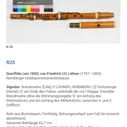
N 25
N25
Querflöte
(um 1850) von Friedrich (II) Löhner
(1797–1865),
Nürnberger Holzblasinstrumentenbauer.
Signatur
: Brandmarke '[Lilie] | F.LÖHNER | NÜRNBERG | [2 fünfzackige
Sterne] | D' am Ende des Fußes. unterhalb der cis1-Klappe. Dieselbe
Brandmarke ohne die Stimmungsangabe 'D' am Anfang des
Stimmstücks und am Anfang des Mittelstücks, zwischen 4. und 5.
Griffloch.
Rohr aus Buchsbaum. Fünfteilig. Bohrungsverlauf zum Fuß hin konisch
abnehmend.
Gesamte Rohrlänge 63,7 cm