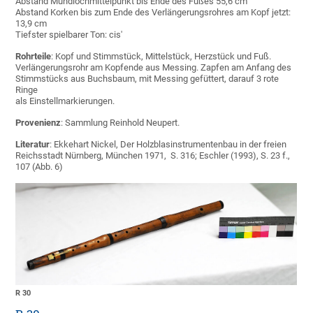
Abstand Mundlochmittelpunkt bis Ende des Fußes 55,6 cm
Abstand Korken bis zum Ende des Verlängerungsrohres am Kopf jetzt:
13,9 cm
Tiefster spielbarer Ton: cis'
Rohrteile
: Kopf und Stimmstück, Mittelstück, Herzstück und Fuß.
Verlängerungsrohr am Kopfende aus Messing. Zapfen am Anfang des
Stimmstücks aus Buchsbaum, mit Messing gefüttert, darauf 3 rote
Ringe
als Einstellmarkierungen.
Provenienz
: Sammlung Reinhold Neupert.
Literatur
: Ekkehart Nickel, Der Holzblasinstrumentenbau in der freien
Reichsstadt Nürnberg, München 1971, S. 316; Eschler (1993), S. 23 f.,
107 (Abb. 6)
R 30