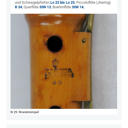
und Schwegelpfeifen
Lo 22 bis Lo 25
; Piccoloflöte (Jhering)
R 34
; Querflöte
StW 13
; Boehmflöte
StW 14
;
N 25: Brandstempel