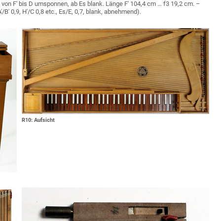
, von F' bis D umsponnen, ab Es blank. Länge F' 104,4 cm … f3 19,2 cm. –
/B' 0,9, H'/C 0,8 etc., Es/E, 0,7, blank, abnehmend).
R10: Aufsicht