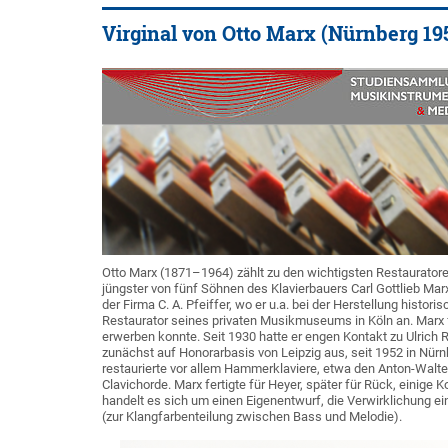
Virginal von Otto Marx (Nürnberg 195
Otto Marx (1871–1964) zählt zu den wichtigsten Restauratoren
jüngster von fünf Söhnen des Klavierbauers Carl Gottlieb Marx i
der Firma C. A. Pfeiffer, wo er u.a. bei der Herstellung histor
Restaurator seines privaten Musikmuseums in Köln an. Marx f
erwerben konnte. Seit 1930 hatte er engen Kontakt zu Ulrich 
zunächst auf Honorarbasis von Leipzig aus, seit 1952 in Nürn
restaurierte vor allem Hammerklaviere, etwa den Anton-Walt
Clavichorde. Marx fertigte für Heyer, später für Rück, einig
handelt es sich um einen Eigenentwurf, die Verwirklichung 
(zur Klangfarbenteilung zwischen Bass und Melodie).