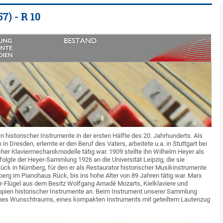
7) - R 10
 historischer Instrumente in der ersten Hälfte des 20. Jahrhunderts. Als
n Dresden, erlernte er den Beruf des Vaters, arbeitete u.a. in Stuttgart bei
ischer Klaviermechanikmodelle tätig war. 1909 stellte ihn Wilhelm Heyer als
olgte der Heyer-Sammlung 1926 an die Universität Leipzig, die sie
Rück in Nürnberg, für den er als Restaurator historischer Musikinstrumente
berg im Pianohaus Rück, bis ins hohe Alter von 89 Jahren tätig war. Marx
er-Flügel aus dem Besitz Wolfgang Amadé Mozarts, Kielklaviere und
e Kopien historischer Instrumente an. Beim Instrument unserer Sammlung
eines Wunschtraums, eines kompakten Instruments mit geteiltem Lautenzug