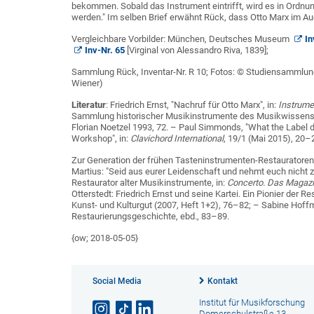
bekommen. Sobald das Instrument eintrifft, wird es in Ordnun
werden." Im selben Brief erwähnt Rück, dass Otto Marx im Au
Vergleichbare Vorbilder: München, Deutsches Museum
In
Inv-Nr. 65
[Virginal von Alessandro Riva, 1839];
Sammlung Rück, Inventar-Nr. R 10; Fotos: © Studiensammlung
Wiener)
Literatur
: Friedrich Ernst, "Nachruf für Otto Marx", in:
Instrume
Sammlung historischer Musikinstrumente des Musikwissenscha
Florian Noetzel 1993, 72. – Paul Simmonds, "What the Label do
Workshop", in:
Clavichord International
, 19/1 (Mai 2015), 20–
Zur Generation der frühen Tasteninstrumenten-Restauratoren (
Martius: "Seid aus eurer Leidenschaft und nehmt euch nicht z
Restaurator alter Musikinstrumente, in:
Concerto. Das Magazi
Otterstedt: Friedrich Ernst und seine Kartei. Ein Pionier der 
Kunst- und Kulturgut (2007, Heft 1+2), 76–82; – Sabine Hoff
Restaurierungsgeschichte, ebd., 83–89.
{ow; 2018-05-05}
Social Media
Kontakt
Institut für Musikforschung
Domerschulstraße 13