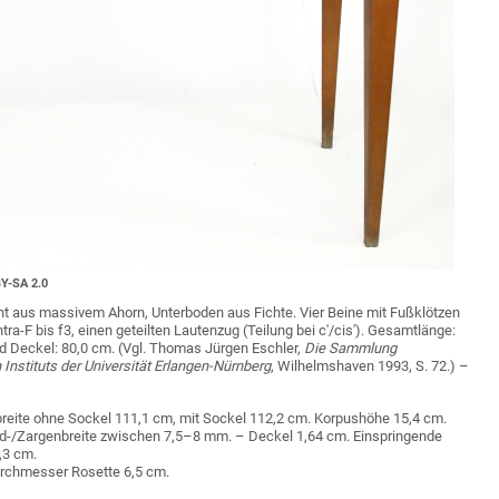
Y-SA 2.0
eht aus massivem Ahorn, Unterboden aus Fichte. Vier Beine mit Fußklötzen
a-F bis f3, einen geteilten Lautenzug (Teilung bei c'/cis'). Gesamtlänge:
 Deckel: 80,0 cm. (Vgl. Thomas Jürgen Eschler,
Die Sammlung
nstituts der Universität Erlangen-Nürnberg
, Wilhelmshaven 1993, S. 72.) –
reite ohne Sockel 111,1 cm, mit Sockel 112,2 cm. Korpushöhe 15,4 cm.
nd-/Zargenbreite zwischen 7,5–8 mm. – Deckel 1,64 cm. Einspringende
,3 cm.
urchmesser Rosette 6,5 cm.