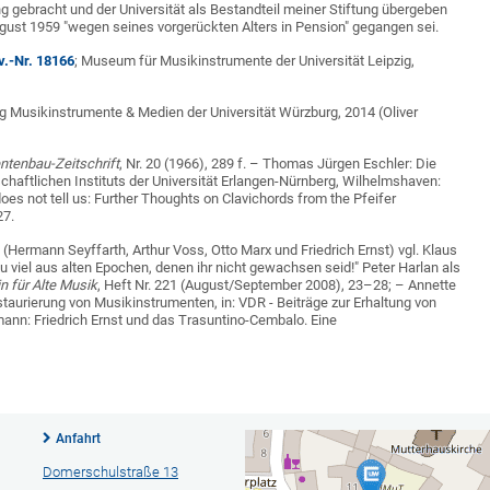
g gebracht und der Universität als Bestandteil meiner Stiftung übergeben
gust 1959 "wegen seines vorgerückten Alters in Pension" gegangen sei.
v.-Nr. 18166
; Museum für Musikinstrumente der Universität Leipzig,
 Musikinstrumente & Medien der Universität Würzburg, 2014 (Oliver
ntenbau-Zeitschrift
, Nr. 20 (1966), 289 f. – Thomas Jürgen Eschler: Die
ftlichen Instituts der Universität Erlangen-Nürnberg, Wilhelmshaven:
es not tell us: Further Thoughts on Clavichords from the Pfeifer
27.
Hermann Seyffarth, Arthur Voss, Otto Marx und Friedrich Ernst) vgl. Klaus
u viel aus alten Epochen, denen ihr nicht gewachsen seid!" Peter Harlan als
n für Alte Musik
, Heft Nr. 221 (August/September 2008), 23–28; – Annette
Restaurierung von Musikinstrumenten, in: VDR - Beiträge zur Erhaltung von
mann: Friedrich Ernst und das Trasuntino-Cembalo. Eine
Anfahrt
Domerschulstraße 13