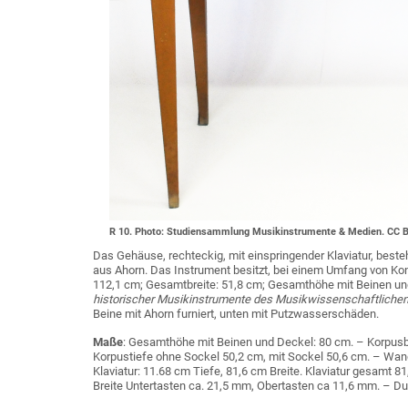
R 10. Photo: Studiensammlung Musikinstrumente & Medien. CC B
Das Gehäuse, rechteckig, mit einspringender Klaviatur, best
aus Ahorn. Das Instrument besitzt, bei einem Umfang von Kontr
112,1 cm; Gesamtbreite: 51,8 cm; Gesamthöhe mit Beinen und
historischer Musikinstrumente des Musikwissenschaftlichen I
Beine mit Ahorn furniert, unten mit Putzwasserschäden.
Maße
: Gesamthöhe mit Beinen und Deckel: 80 cm. – Korpusb
Korpustiefe ohne Sockel 50,2 cm, mit Sockel 50,6 cm. – Wa
Klaviatur: 11.68 cm Tiefe, 81,6 cm Breite. Klaviatur gesamt 81
Breite Untertasten ca. 21,5 mm, Obertasten ca 11,6 mm. – D