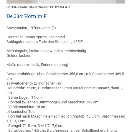
De 334. Photo: Oliver Wiener. CC BY-SA 4.0
De 334: Horn in F
Sowjetunion, 1970er Jahre (?)
Hersteller: Rosmuzprom, Leningrad
Schlagstempel am Ende des Stengels: „Ц95Р“
Messingrohr, kreisrund gewunden, rechtswindig
Golden lackiert
Maße (approximativ, Fadenmessung):
Gesamtrohrlänge: ohne Schallbecher 355,0 cm; mit Schallbecher 369.5
cm
a) (weitgehend) zylindrischer Teil:
Mundrohr: 72 cm, Durchmesser: 9 mm am Mundstückansatz, dann 1,1
cm
Stimmbogen: 14 cm
Rohrteil zwischen Stimmbogen und Maschine: 133 cm
Ventilmaschine: 16 cm
b) konischer Teil:
Rohrteil nach Maschine einschließlich Anstoß: 48,5 cm; Durchmesser:
1,1…1,7 cm
Stengel: 71,5 cm; DM 1,7…7,0 cm
Schallbecher: 14,5 cm; Durchmesser an der Schallbecheröffnung: