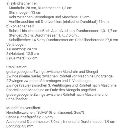
a) zylindrischer Teil:
Mundrohr: 28 cm, Durchmesser: 1,3 cm
Stimmbogen: 13 cm
Rohr zwischen Stimmbogen und Maschine: 15 cm
Ventilmaschine mit Drehventilen: (einfacher Durchlauf) 16 cm
b) konischer Teil:
Rohrteil bis einschließlich Anstoß: 41 cm; Durchmesser: 1,3…1,7 cm
Stengel: 76 cm; Durchmesser: 1,7…7,0 cm…
Schallbecher: 14,5 cm; Durchmesser am Schallbecherende 27,6 cm
Ventilbögen:
1 (Ganzton): 24 cm
2 (Halbton): 12,5 cm
3 (Kleinterz): 27 cm
Stabilisation:
große gebogene Zwinge zwischen Mundrohr und Stengel
Zwinge (kleine Säule) zwischen Rohrteil vor Maschine und Stengel
2 Zwingen zwischen Stimmbogen und 1. Ventilbogen
Zwinge (Säule) zwischen 3. Ventilbogen und Rohrteil nach Maschine
Rohrteil nach Maschine an Ende des Stengels angelötet
große gebogene Zwinge zwischen Rohrteil nach Maschine und
Schallbecher
Mundstück versilbert:
Herstellerzeichen: "BJHG" (G umfassend: Geis?)
Länge (Schaftgröße): 7,5 cm,
Aussenrand-Durchmesser: 3,0 cm, Innenrand-Durchmesser: 1,9 cm
Bohrung: 4,3 mm