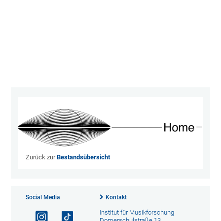
Deg
(Bli
202
{ow
202
01-
11}
Zurück zur
Bestandsübersicht
Social Media
Kontakt
Institut für Musikforschung
Domerschulstraße 13