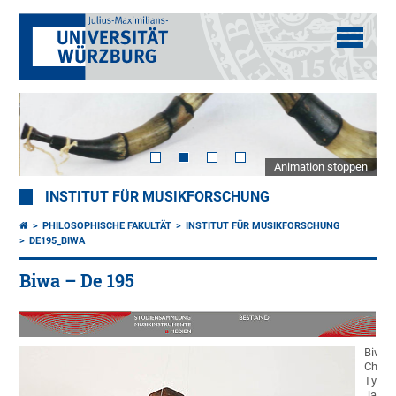
Animation stoppen
INSTITUT FÜR MUSIKFORSCHUNG
PHILOSOPHISCHE FAKULTÄT
INSTITUT FÜR MUSIKFORSCHUNG
DE195_BIWA
Biwa – De 195
Biwa,
Chiku
Typ.
Japan