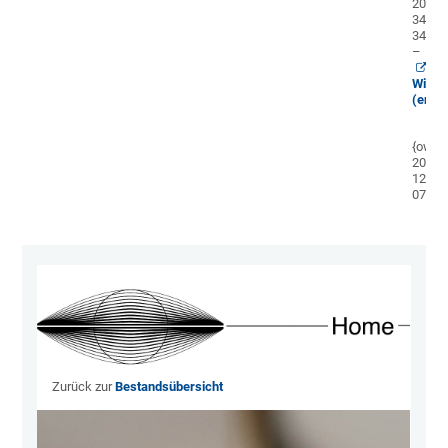
2014,
345-
348.
–
Wikip
(en)
{ow;
2023-
12-
07}
Zurück zur
Bestandsübersicht