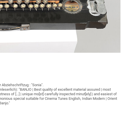
Abziehschriftzug : "Sonia".
eserlich): "BANJO | Best quality of excellent material assured | most
etness of […] | unique mo[st] carefully inspected minut[ely] | and easiest of
armonious special suitable for Cinema Tunes English, Indian Modern | Orient
Banjo."