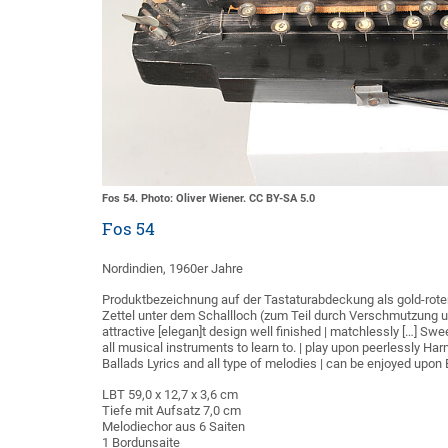
Fos 54. Photo: Oliver Wiener. CC BY-SA 5.0
Fos 54
Nordindien, 1960er Jahre
Produktbezeichnung auf der Tastaturabdeckung als gold-roter 
Zettel unter dem Schallloch (zum Teil durch Verschmutzung unl
attractive [elegan]t design well finished | matchlessly […] Swe
all musical instruments to learn to. | play upon peerlessly H
Ballads Lyrics and all type of melodies | can be enjoyed upon 
LBT 59,0 x 12,7 x 3,6 cm
Tiefe mit Aufsatz 7,0 cm
Melodiechor aus 6 Saiten
1 Bordunsaite