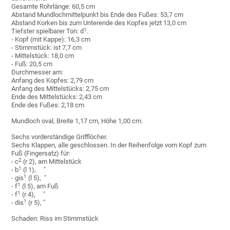
Gesamte Rohrlänge: 60,5 cm
Abstand Mundlochmittelpunkt bis Ende des Fußes: 53,7 cm
Abstand Korken bis zum Unterende des Kopfes jetzt 13,0 cm
1
Tiefster spielbarer Ton: d
.
- Kopf (mit Kappe): 16,3 cm
- Stimmstück: ist 7,7 cm
- Mittelstück: 18,0 cm
- Fuß: 20,5 cm
Durchmesser am:
Anfang des Kopfes: 2,79 cm
Anfang des Mittelstücks: 2,75 cm
Ende des Mittelstücks: 2,43 cm
Ende des Fußes: 2,18 cm
Mundloch oval, Breite 1,17 cm, Höhe 1,00 cm.
Sechs vorderständige Grifflöcher.
Sechs Klappen, alle geschlossen. In der Reihenfolge vom Kopf zum
Fuß (Fingersatz) für:
2
- c
(r 2), am Mittelstück
1
- b
(l 1), "
1
- gis
(l 5), "
1
- f
(l 5), am Fuß
1
- f
(r 4), "
1
- dis
(r 5), "
Schaden: Riss im Stimmstück