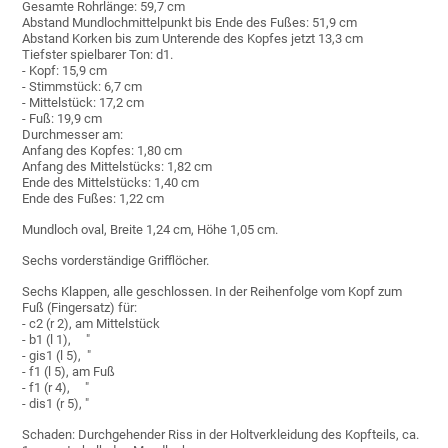
Gesamte Rohrlänge: 59,7 cm
Abstand Mundlochmittelpunkt bis Ende des Fußes: 51,9 cm
Abstand Korken bis zum Unterende des Kopfes jetzt 13,3 cm
Tiefster spielbarer Ton: d1.
- Kopf: 15,9 cm
- Stimmstück: 6,7 cm
- Mittelstück: 17,2 cm
- Fuß: 19,9 cm
Durchmesser am:
Anfang des Kopfes: 1,80 cm
Anfang des Mittelstücks: 1,82 cm
Ende des Mittelstücks: 1,40 cm
Ende des Fußes: 1,22 cm
Mundloch oval, Breite 1,24 cm, Höhe 1,05 cm.
Sechs vorderständige Grifflöcher.
Sechs Klappen, alle geschlossen. In der Reihenfolge vom Kopf zum
Fuß (Fingersatz) für:
- c2 (r 2), am Mittelstück
- b1 (l 1), "
- gis1 (l 5), "
- f1 (l 5), am Fuß
- f1 (r 4), "
- dis1 (r 5), "
Schaden: Durchgehender Riss in der Holtverkleidung des Kopfteils, ca.