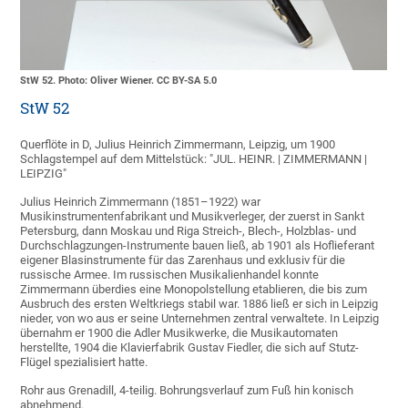
StW 52. Photo: Oliver Wiener. CC BY-SA 5.0
StW 52
Querflöte in D, Julius Heinrich Zimmermann, Leipzig, um 1900
Schlagstempel auf dem Mittelstück: "JUL. HEINR. | ZIMMERMANN |
LEIPZIG"
Julius Heinrich Zimmermann (1851–1922) war
Musikinstrumentenfabrikant und Musikverleger, der zuerst in Sankt
Petersburg, dann Moskau und Riga Streich-, Blech-, Holzblas- und
Durchschlagzungen-Instrumente bauen ließ, ab 1901 als Hoflieferant
eigener Blasinstrumente für das Zarenhaus und exklusiv für die
russische Armee. Im russischen Musikalienhandel konnte
Zimmermann überdies eine Monopolstellung etablieren, die bis zum
Ausbruch des ersten Weltkriegs stabil war. 1886 ließ er sich in Leipzig
nieder, von wo aus er seine Unternehmen zentral verwaltete. In Leipzig
übernahm er 1900 die Adler Musikwerke, die Musikautomaten
herstellte, 1904 die Klavierfabrik Gustav Fiedler, die sich auf Stutz-
Flügel spezialisiert hatte.
Rohr aus Grenadill, 4-teilig. Bohrungsverlauf zum Fuß hin konisch
abnehmend.