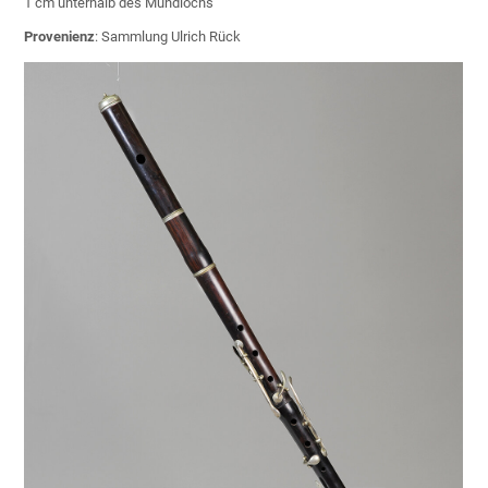
1 cm unterhalb des Mundlochs
Provenienz
: Sammlung Ulrich Rück