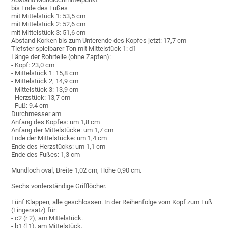
bis Ende des Fußes
mit Mittelstück 1: 53,5 cm
mit Mittelstück 2: 52,6 cm
mit Mittelstück 3: 51,6 cm
Abstand Korken bis zum Unterende des Kopfes jetzt: 17,7 cm
Tiefster spielbarer Ton mit Mittelstück 1: d1
Länge der Rohrteile (ohne Zapfen):
- Kopf: 23,0 cm
- Mittelstück 1: 15,8 cm
- Mittelstück 2, 14,9 cm
- Mittelstück 3: 13,9 cm
- Herzstück: 13,7 cm
- Fuß: 9.4 cm
Durchmesser am
Anfang des Kopfes: um 1,8 cm
Anfang der Mittelstücke: um 1,7 cm
Ende der Mittelstücke: um 1,4 cm
Ende des Herzstücks: um 1,1 cm
Ende des Fußes: 1,3 cm
Mundloch oval, Breite 1,02 cm, Höhe 0,90 cm.
Sechs vorderständige Grifflöcher.
Fünf Klappen, alle geschlossen. In der Reihenfolge vom Kopf zum Fuß
(Fingersatz) für:
- c2 (r 2), am Mittelstück.
- b1 (l 1), am Mittelstück,