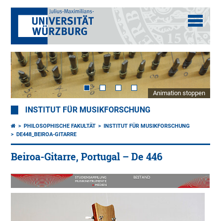
Animation stoppen
INSTITUT FÜR MUSIKFORSCHUNG
PHILOSOPHISCHE FAKULTÄT
INSTITUT FÜR MUSIKFORSCHUNG
DE448_BEIROA-GITARRE
Beiroa-Gitarre, Portugal – De 446
Viol
bei
por
um