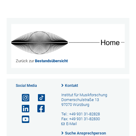
20}
Zurück zur
Bestandsübersicht
Social Media
Kontakt
Institut für Musikforschung
Domerschulstraße 13
97070 Würzburg
Tel.: +49 931 31-82828
Fax: +49 931 31-82830
E-Mail
Suche Ansprechperson