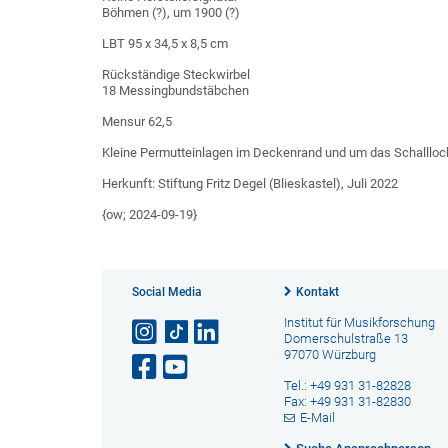
Böhmen (?), um 1900 (?)
LBT 95 x 34,5 x 8,5 cm
Rückständige Steckwirbel
18 Messingbundstäbchen
Mensur 62,5
Kleine Permutteinlagen im Deckenrand und um das Schalllo
Herkunft: Stiftung Fritz Degel (Blieskastel), Juli 2022
{ow; 2024-09-19}
Social Media
Kontakt
Institut für Musikforschung
Domerschulstraße 13
97070 Würzburg
Tel.: +49 931 31-82828
Fax: +49 931 31-82830
E-Mail