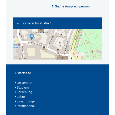
Suche Ansprechperson
Domerschulstraße 13
Startseite
Universität
Studium
Forschung
Lehre
Einrichtungen
International