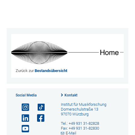
202
06-
15}
Zurück zur
Bestandsübersicht
Social Media
Kontakt
Institut für Musikforschung
Domerschulstraße 13
97070 Würzburg
Tel.: +49 931 31-82828
Fax: +49 931 31-82830
E-Mail