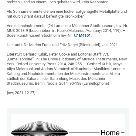
rechten Hand an einem Loch gehalten wird, kein Resonator.
Als Schnarrelemente dienen eine locker aufgenagelte Metallplatte und
mit durch Draht darauf befestigte Kronkorken.
Vergleichsinstrumente: (24 Lamellen) Münchner Stadtmuseum, Inv.-Nr.
MUS-2013-9 (beschrieben in: Kubik/Malamusi/Varsányi 2014, 119). –
Sceenkonstmuseet Stockholm Inv.-Nr.
M4101
.
Herkunft: Dr. Marion Franz und Fritz Degel (Blieskastel), Juli 2021
Literatur: Gerhard Kubik, Peter Cooke and Editorial Staff: Art.
„Lamellaphone“, in: The Grove Dictionary of Musical Instruments, New
York: Oxford University Press 2014, 248-255. – Gerhard Kubik, Moya
Aliya Malamusi und András Varsányi: Afrikanische Musikinstrumente.
Katalog und Nachdokumentation der Musikinstrumente aus Afrika
südlich der Sahara in der Sammlung Musik des Münchner
Stadtmuseums, Berlin: Nicolai 2014, 90-138 (Lamellophone).
{ow; 2021-12-27}