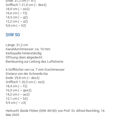
Ende: 31,2 cm (~ b1)
Griffloch 1 21,0 cm (~ des2)
18,9 cm ( ~ es2)
16,6 cm ( ~ f2)
14,3 cm ( ~ g2)
12,2 cm ( ~ a2)
9,8 cm ( ~ h2)
StW 50
Länge: 31,2 cm
Kanaldurchmesser: ca. 10 mm
Kerbspalte hinterständig
Öffnung oben abgedeckt
Bambusring zur Leitung des Luftstroms
6 Grifflöcher von ca. 7 mm Durchmesser
Distanz von der Schneide bis
Ende: 29,8 cm (~ des2)
Griffloch 1 20,5 cm (~ es2)
18,4 cm ( ~ f2)
16,3 cm ( ~ ges2)
14,2 cm ( ~ as2)
12,1 cm ( ~ b2)
9,9 cm ( ~ c3)
Herkunft: Beide Flöten (StW 49/50) von Prof. Dr. Alfred Reichling, 14.
Mai 2025