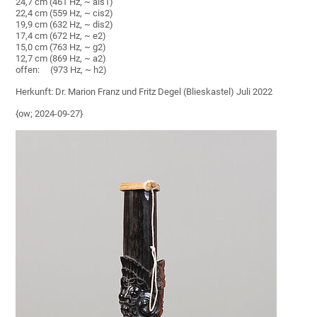
24,7 cm (461 Hz, ~ ais1)
22,4 cm (559 Hz, ~ cis2)
19,9 cm (632 Hz, ~ dis2)
17,4 cm (672 Hz, ~ e2)
15,0 cm (763 Hz, ~ g2)
12,7 cm (869 Hz, ~ a2)
offen: (973 Hz, ~ h2)
Herkunft: Dr. Marion Franz und Fritz Degel (Blieskastel) Juli 2022
{ow; 2024-09-27}