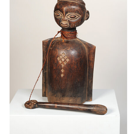
anthropomorphe
Darstellung
Schlägel
am
Hals
angebunden
LBT
39
x
20
x
17
cm
Öffnung
oval
13…
15,5
cm
Herkunft:
Stiftung
Fritz
Degel
(2021)
{ow,