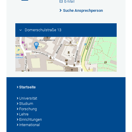
E-Mail
Suche Ansprechperson
Domerschulstraße 13
Startseite
Universität
Studium
Forschung
Lehre
Einrichtungen
International