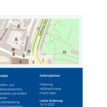
Seitenoptionen
ontakt
Sitemap
elefon- und
Bildnachweise
dressverzeichnis
Nach oben
tandorte und Anfahrt
resse
Letzte Änderung:
tudienberatung
18.10.2025
törungsannahme