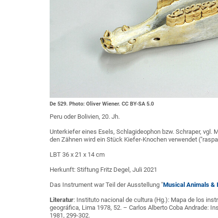
De 529. Photo: Oliver Wiener. CC BY-SA 5.0
Peru oder Bolivien, 20. Jh.
Unterkiefer eines Esels, Schlagideophon bzw. Schraper, vgl. 
den Zähnen wird ein Stück Kiefer-Knochen verwendet ("raspa
LBT 36 x 21 x 14 cm
Herkunft: Stiftung Fritz Degel, Juli 2021
Das Instrument war Teil der Ausstellung "
Musical Animals & 
Literatur
: Instituto nacional de cultura (Hg.): Mapa de los in
geográfica, Lima 1978, 52. – Carlos Alberto Coba Andrade: In
1981, 299-302.