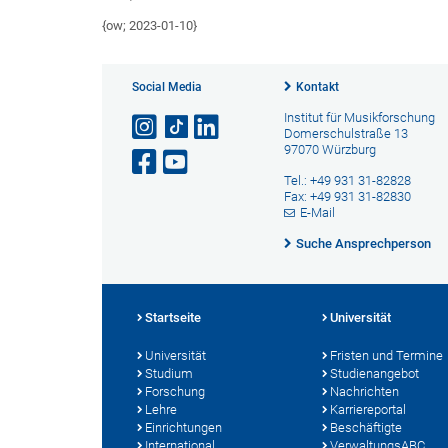
{ow; 2023-01-10}
Social Media
Kontakt
Institut für Musikforschung
Domerschulstraße 13
97070 Würzburg
Tel.: +49 931 31-82828
Fax: +49 931 31-82830
E-Mail
Suche Ansprechperson
Startseite
Universität
Universität
Fristen und Termine
Studium
Studienangebot
Forschung
Nachrichten
Lehre
Karriereportal
Einrichtungen
Beschäftigte
International
VerwaltungsABC