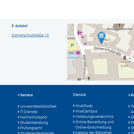
Anfahrt
Domerschulstraße 13
Dienste
Service
K
WueStudy
Universitätsbibliothek
T
WueCampus
IT-Dienste
A
Vorlesungsverzeichnis
Hochschulsport
S
Online-Bewerbung und
Studienberatung
P
Online-Einschreibung
Prüfungsamt
S
Katalog der Bibliothek
Studierendenkanzlei
S