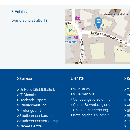
Anfahrt
Domerschulstraße 13
Dienste
Service
K
WueStudy
Universitätsbibliothek
T
WueCampus
IT-Dienste
A
Vorlesungsverzeichnis
Hochschulsport
S
Online-Bewerbung und
Studienberatung
P
Online-Einschreibung
Prüfungsamt
S
Katalog der Bibliothek
Studierendenkanzlei
S
Studierendenvertretung
T
Career Centre
Hi