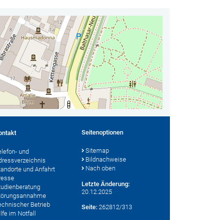
Seitenoptionen
ontakt
Sitemap
elefon- und
Bildnachweise
dressverzeichnis
Nach oben
tandorte und Anfahrt
resse
Letzte Änderung:
tudienberatung
20.12.2025
törungsannahme
echnischer Betrieb
Seite:
262812/313
lfe im Notfall