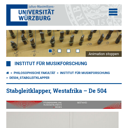
Animation stoppen
INSTITUT FÜR MUSIKFORSCHUNG
PHILOSOPHISCHE FAKULTÄT
INSTITUT FÜR MUSIKFORSCHUNG
DE504_STABGLEITKLAPPER
Stabgleitklapper, Westafrika – De 504
20.
Jh.
Bam