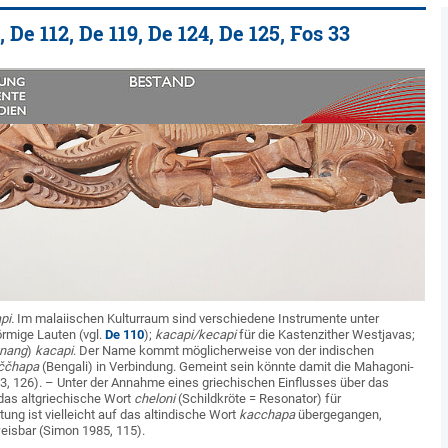
De 112, De 119, De 124, De 125, Fos 33
api.
Im malaiischen Kulturraum sind verschiedene Instrumente unter
örmige Lauten (vgl.
De 110
);
kacapi/kecapi
für die Kastenzither Westjavas;
nang
)
kacapi
. Der Name kommt möglicherweise von der indischen
ččhapa
(Bengali) in Verbindung. Gemeint sein könnte damit die Mahagoni-
923, 126). – Unter der Annahme eines griechischen Einflusses über das
das altgriechische Wort
cheloni
(Schildkröte = Resonator) für
ng ist vielleicht auf das altindische Wort
kacchapa
übergegangen,
weisbar (Simon 1985, 115).