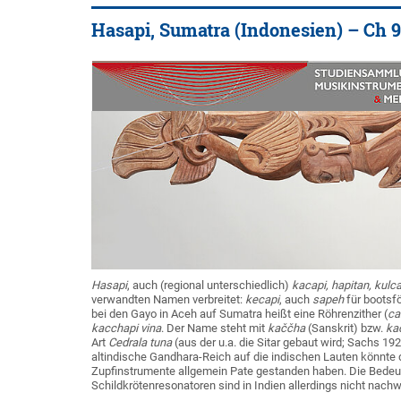
Hasapi, Sumatra (Indonesien) – Ch 9, 
Hasapi
, auch (regional unterschiedlich)
kacapi, hapitan, kulc
verwandten Namen verbreitet:
kecapi
, auch
sapeh
für bootsf
bei den Gayo in Aceh auf Sumatra heißt eine Röhrenzither (
ca
kacchapi vina
. Der Name steht mit
kaččha
(Sanskrit) bzw.
ka
Art
Cedrala tuna
(aus der u.a. die Sitar gebaut wird; Sachs 1
altindische Gandhara-Reich auf die indischen Lauten könnte 
Zupfinstrumente allgemein Pate gestanden haben. Die Bedeutu
Schildkrötenresonatoren sind in Indien allerdings nicht nach