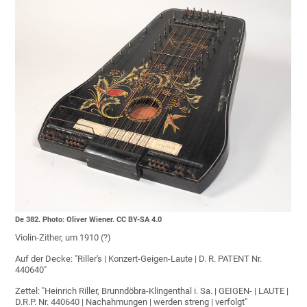
De 382. Photo: Oliver Wiener. CC BY-SA 4.0
Violin-Zither, um 1910 (?)
Auf der Decke: "Riller's | Konzert-Geigen-Laute | D. R. PATENT Nr.
440640"
Zettel: "Heinrich Riller, Brunndöbra-Klingenthal i. Sa. | GEIGEN- | LAUTE |
D.R.P. Nr. 440640 | Nachahmungen | werden streng | verfolgt"