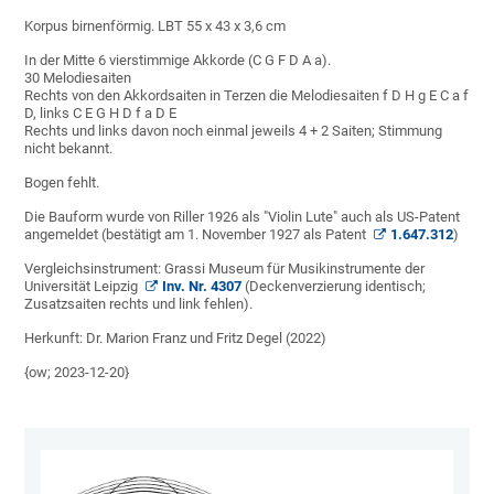
Korpus birnenförmig. LBT 55 x 43 x 3,6 cm
In der Mitte 6 vierstimmige Akkorde (C G F D A a).
30 Melodiesaiten
Rechts von den Akkordsaiten in Terzen die Melodiesaiten f D H g E C a f
D, links C E G H D f a D E
Rechts und links davon noch einmal jeweils 4 + 2 Saiten; Stimmung
nicht bekannt.
Bogen fehlt.
Die Bauform wurde von Riller 1926 als "Violin Lute" auch als US-Patent
angemeldet (bestätigt am 1. November 1927 als Patent
1.647.312
)
Vergleichsinstrument: Grassi Museum für Musikinstrumente der
Universität Leipzig
Inv. Nr. 4307
(Deckenverzierung identisch;
Zusatzsaiten rechts und link fehlen).
Herkunft: Dr. Marion Franz und Fritz Degel (2022)
{ow; 2023-12-20}