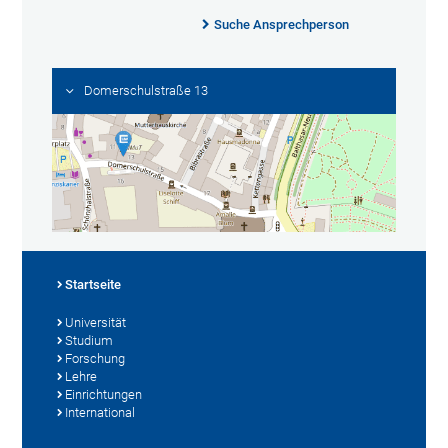
Suche Ansprechperson
Domerschulstraße 13
Startseite
Universität
Studium
Forschung
Lehre
Einrichtungen
International