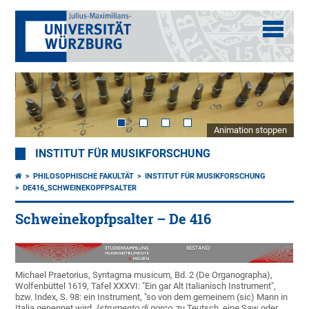
Animation stoppen
INSTITUT FÜR MUSIKFORSCHUNG
PHILOSOPHISCHE FAKULTÄT
INSTITUT FÜR MUSIKFORSCHUNG
DE416_SCHWEINEKOPFPSALTER
Schweinekopfpsalter – De 416
Michael Praetorius, Syntagma musicum, Bd. 2 (De Organographa),
Wolfenbüttel 1619, Tafel XXXVI: "Ein gar Alt Italianisch Instrument",
bzw. Index, S. 98: ein Instrument, "so von dem gemeinem (sic) Mann in
Italia genennet wird,
Istrumento di porco
, zu Teutsch, eine Saw oder