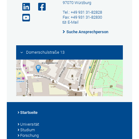
97070 Würzburg
Tel.: +49 931 31-82828
Fax: +49 931 31-82830
E-Mail
Suche Ansprechperson
Domerschulstraße 13
Startseite
Universität
Studium
Forschung