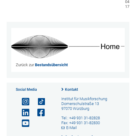
04-
17}
Zurück zur
Bestandsübersicht
Social Media
Kontakt
Institut für Musikforschung
Domerschulstraße 13
97070 Würzburg
Tel.: +49 931 31-82828
Fax: +49 931 31-82830
E-Mail