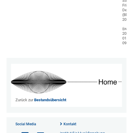
Stiftu
Fritz
Degel
(Blies
2021.
{ow;
2023-
01-
09}
Zurück zur
Bestandsübersicht
Social Media
Kontakt