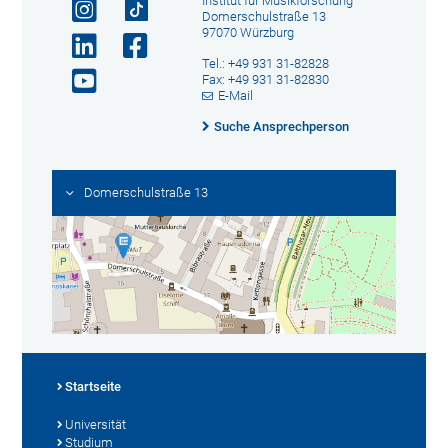
Institut für Musikforschung
Domerschulstraße 13
97070 Würzburg
Tel.: +49 931 31-82828
Fax: +49 931 31-82830
E-Mail
Suche Ansprechperson
Domerschulstraße 13
Startseite
Universität
Studium