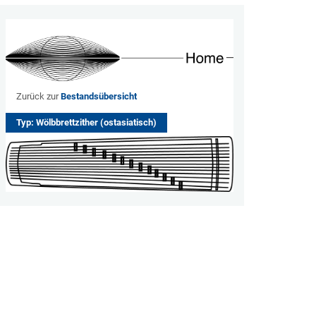
Zurück zur
Bestandsübersicht
Typ: Wölbbrettzither (ostasiatisch)