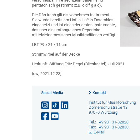
verschiebbar. Ihre sechzehn Saiten sind
pentatonisch gestimmt (z.B. c d f g a c).
Die Dàn tranh gilt als vornehmes Instrument.
Sie wurde bereits am Hof in Huế in Ensembles
eingesetzt und ist eines der ersten Instrumente,
das über ein umfangreiches Repertoire
mittelvietnamesischer Musiktraditionen verfügt.
LBT 79 x 21 x 11 cm
Stimmwirbel auf der Decke
Herkunft: Stiftung Fritz Degel (Blieskastel), Juli 2021
{ow; 2021-12-23}
Social Media
Kontakt
Institut für Musikforschung
Domerschulstraße 13
97070 Würzburg
Tel.: +49 931 31-82828
Fax: +49 931 31-82830
E-Mail