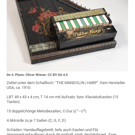
De 4. Photo: Oliver Wiener. CC BY-SA 4.0
Zettel unter dem Schallloch: "THE MANDOLIN | HARP". Kein Hersteller.
USA, ca. 1910.
LBT 49 x 43 x 4 cm, T 14 cm mit Aufsatz- bzw. Klaviaturkasten (15
Tasten)
1
3
15 doppelchörige Melodiesaiten, C-Dur (c
–c
)
4 Akkorde zu je 7 Saiten (C, G, F, D)
Schäden: Handauflagebrett, teils auch Kasten und Filz
(Hammerkopfauflage) durch Wurmfraß stark destabilisiert. Zwei