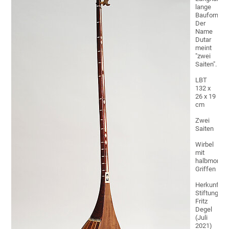
lange
Bauform.
Der
Name
Dutar
meint
"zwei
Saiten".
LBT
132 x
26 x 19
cm
Zwei
Saiten
Wirbel
mit
halbmondf
Griffen
Herkunft:
Stiftung
Fritz
Degel
(Juli
2021)