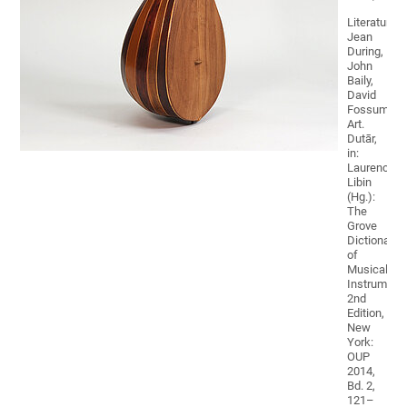
Literatur:
Jean
During,
John
Baily,
David
Fossum:
Art.
Dutār,
in:
Laurence
Libin
(Hg.):
The
Grove
Dictionary
of
Musical
Instrument
2nd
Edition,
New
York:
OUP
2014,
Bd. 2,
121–