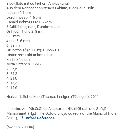
Blockflöte mit seitlichem Anblaskanal
Aus dem Rohr geschnittenes Labium, Block aus Holz
Länge 42,1 cm
Durchmesser 1,6 cm
Kanaldurchmesser 1,55 cm
6 Grifflöcher, rund, Durchmesser
Griffloch 1 und 2: 8 mm
3: 5 mm
4 und 5: 6 mm
6: 5 mm
1
Grundton a
(450 Hz); Dur-Skala
Distanzen: Labiumkante bis
Ende: 34,9 cm
Mitte Griffloch 1: 29,7
2: 26,5
3: 24,2
4: 21,0
5: 18,3
6: 15,6
Herkunft: Schenkung Thomas Loelgen (Tübingen), 2011
Literatur: Art.
Dādāsāheb Asarkar, in:
Nikhil Ghosh und Saṅgīt
Mahābhāratī (Hg.): The Oxford Encyclodaedia of the Music of India
(2011),
Oxford Reference
.
{ow; 2026-03-06}