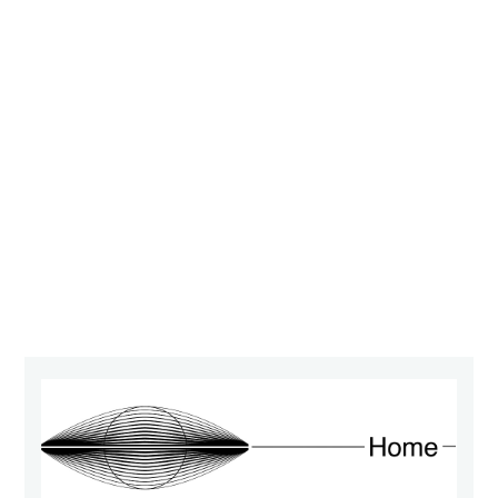
Creator
(
Firmenseite
,
Abruf
2022-
02-
11).
{ow;
2022-
02-
11;
2023-
05-
10}