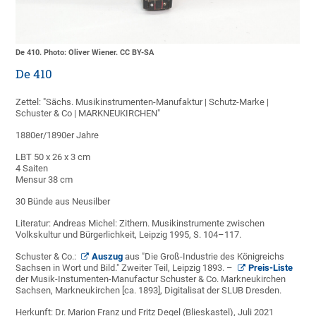
De 410. Photo: Oliver Wiener. CC BY-SA
De 410
Zettel: "Sächs. Musikinstrumenten-Manufaktur | Schutz-Marke |
Schuster & Co | MARKNEUKIRCHEN"
1880er/1890er Jahre
LBT 50 x 26 x 3 cm
4 Saiten
Mensur 38 cm
30 Bünde aus Neusilber
Literatur: Andreas Michel: Zithern. Musikinstrumente zwischen
Volkskultur und Bürgerlichkeit, Leipzig 1995, S. 104–117.
Schuster & Co.:
Auszug
aus "Die Groß-Industrie des Königreichs
Sachsen in Wort und Bild." Zweiter Teil, Leipzig 1893. –
Preis-Liste
der Musik-Instumenten-Manufactur Schuster & Co. Markneukirchen
Sachsen, Markneukirchen [ca. 1893], Digitalisat der SLUB Dresden.
Herkunft: Dr. Marion Franz und Fritz Degel (Blieskastel), Juli 2021