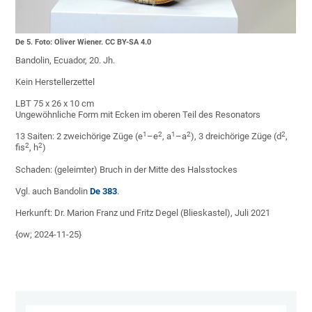
De 5. Foto: Oliver Wiener. CC BY-SA 4.0
Bandolin, Ecuador, 20. Jh.
Kein Herstellerzettel
LBT 75 x 26 x 10 cm
Ungewöhnliche Form mit Ecken im oberen Teil des Resonators
1
2
1
2
2
13 Saiten: 2 zweichörige Züge (e
–e
, a
–a
), 3 dreichörige Züge (d
,
2
2
fis
, h
)
Schaden: (geleimter) Bruch in der Mitte des Halsstockes
Vgl. auch Bandolin
De 383
.
Herkunft: Dr. Marion Franz und Fritz Degel (Blieskastel), Juli 2021
{ow; 2024-11-25}