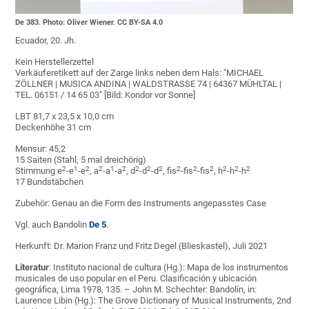
De 383. Photo: Oliver Wiener. CC BY-SA 4.0
Ecuador, 20. Jh.
Kein Herstellerzettel
Verkäuferetikett auf der Zarge links neben dem Hals: "MICHAEL
ZÖLLNER | MUSICA ANDINA | WALDSTRASSE 74 | 64367 MÜHLTAL |
TEL. 06151 / 14 65 03" [Bild: Kondor vor Sonne]
LBT 81,7 x 23,5 x 10,0 cm
Deckenhöhe 31 cm
Mensur: 45,2
15 Saiten (Stahl, 5 mal dreichörig)
2
1
2
2
1
2
2
2
2
2
2
2
2
2
2
Stimmung e
-e
-e
, a
-a
-a
, d
-d
-d
, fis
-fis
-fis
, h
-h
-h
17 Bundstäbchen
Zubehör: Genau an die Form des Instruments angepasstes Case
Vgl. auch Bandolin
De 5
.
Herkunft: Dr. Marion Franz und Fritz Degel (Blieskastel), Juli 2021
Literatur
: Instituto nacional de cultura (Hg.): Mapa de los instrumentos
musicales de uso popular en el Peru. Clasificación y ubicación
geográfica, Lima 1978, 135. – John M. Schechter: Bandolín, in:
Laurence Libin (Hg.): The Grove Dictionary of Musical Instruments, 2nd