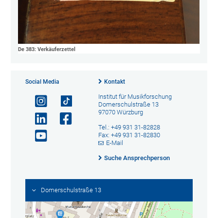
De 383: Verkäuferzettel
Social Media
Kontakt
Institut für Musikforschung
Domerschulstraße 13
97070 Würzburg
Tel.: +49 931 31-82828
Fax: +49 931 31-82830
E-Mail
Suche Ansprechperson
Domerschulstraße 13